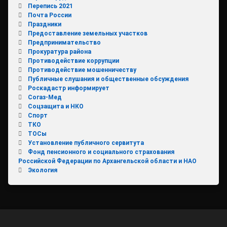
Перепись 2021
Почта России
Праздники
Предоставление земельных участков
Предпринимательство
Прокуратура района
Противодействие коррупции
Противодействие мошенничеству
Публичные слушания и общественные обсуждения
Роскадастр информирует
Согаз-Мед
Соцзащита и НКО
Спорт
ТКО
ТОСы
Установление публичного сервитута
Фонд пенсионного и социального страхования
Российской Федерации по Архангельской области и НАО
Экология