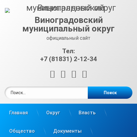
Перейти
к
содержимому
Виноградовский
муниципальный округ
официальный сайт
Тел:
+7 (81831) 2-12-34
RSS
E-mail
ВКонтакте
Telegram
Найти:
Главная
Округ
Власть
Общество
Документы