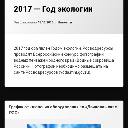
2017 — Год экологии
Обновлено на
от
admin1
13.12.2016
Рубрики:
Опубликовано
13.12.2016
Новости
2017 год объявлен Годом экологии. Росводресурсы
проводят Всероссийский конкурс фотографий
водных пейзажей родного край «Водные сокровища
России». Фотографии необходимо размещать на
сайте Росводресурсов (voda.mnr.gov.ru).
График отключения оборудования по «Двиноважские
РЭС»