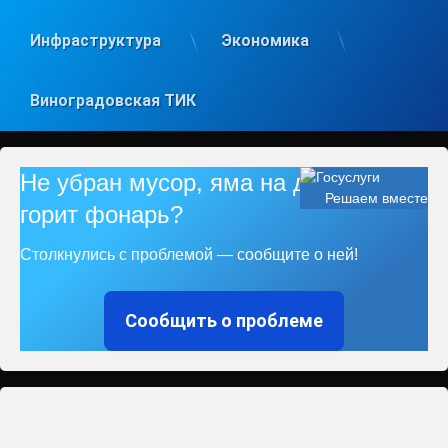
Инфраструктура
Экономика
Виноградовская ТИК
Не убран мусор, яма на дороге, не
Решаем вместе
горит фонарь?
Столкнулись с проблемой — сообщите о ней!
Сообщить о проблеме