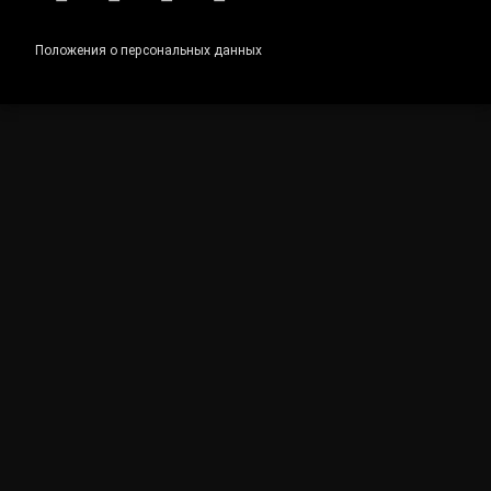
RSS
E-mail
ВКонтакте
Telegram
Положения о персональных данных