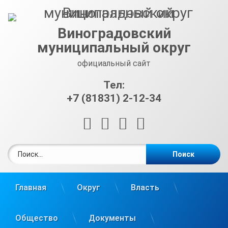
Перейти
к
содержимому
Виноградовский
муниципальный округ
официальный сайт
Тел:
+7 (81831) 2-12-34
RSS
E-mail
ВКонтакте
Telegram
Найти:
Главная
Округ
Власть
Общество
Документы