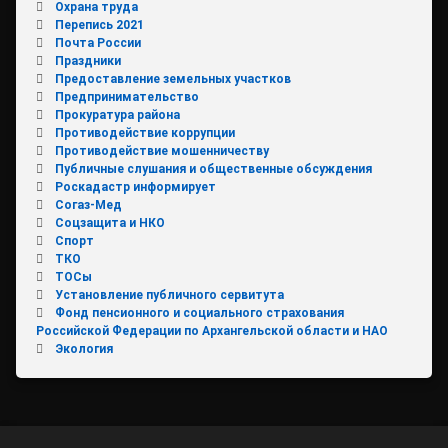
Охрана труда
Перепись 2021
Почта России
Праздники
Предоставление земельных участков
Предпринимательство
Прокуратура района
Противодействие коррупции
Противодействие мошенничеству
Публичные слушания и общественные обсуждения
Роскадастр информирует
Согаз-Мед
Соцзащита и НКО
Спорт
ТКО
ТОСы
Установление публичного сервитута
Фонд пенсионного и социального страхования
Российской Федерации по Архангельской области и НАО
Экология