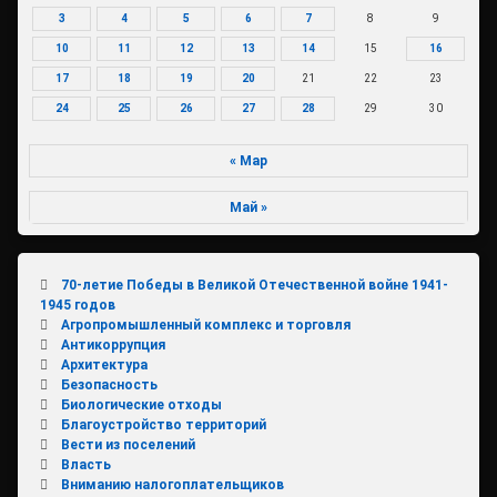
3
4
5
6
7
8
9
10
11
12
13
14
15
16
17
18
19
20
21
22
23
24
25
26
27
28
29
30
« Мар
Май »
70-летие Победы в Великой Отечественной войне 1941-
1945 годов
Агропромышленный комплекс и торговля
Антикоррупция
Архитектура
Безопасность
Биологические отходы
Благоустройство территорий
Вести из поселений
Власть
Вниманию налогоплательщиков