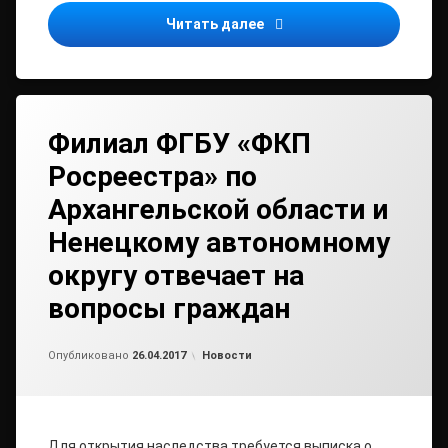
Извещение о предоставл
Читать далее
Филиал ФГБУ «ФКП
Росреестра» по
Архангельской области и
Ненецкому автономному
округу отвечает на
вопросы граждан
от
admin2
Рубрики:
Опубликовано
26.04.2017
Новости
Для открытия наследства требуется выписка о