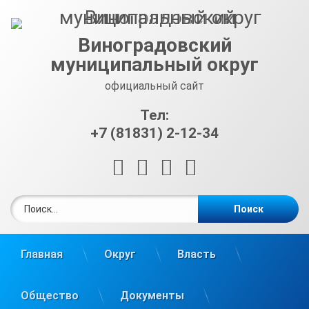
Перейти
к
содержимому
Виноградовский
муниципальный округ
официальный сайт
Тел:
+7 (81831) 2-12-34
RSS
E-mail
ВКонтакте
Telegram
Найти:
Главная
Округ
Власть
Общество
Документы