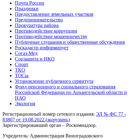
Почта России
Праздники
Предоставление земельных участков
Предпринимательство
Прокуратура района
Противодействие коррупции
Противодействие мошенничеству
Публичные слушания и общественные обсуждения
Роскадастр информирует
Согаз-Мед
Соцзащита и НКО
Спорт
ТКО
ТОСы
Установление публичного сервитута
Фонд пенсионного и социального страхования
Российской Федерации по Архангельской области и
НАО
Экология
Регистрационный номер сетевого издания:
ЭЛ № ФС 77 -
83807 от 19.08.2022.
(
загрузить
)
Зарегистрировавший орган – Роскомнадзор.
Учредитель: Администрация Виноградовского