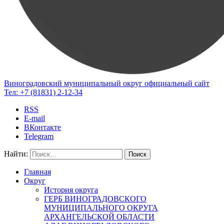
Виноградовский муниципальный округ
официальный сайт
Тел:
+7 (81831) 2-12-34
RSS
E-mail
ВКонтакте
Telegram
Найти:
Главная
Округ
История округа
ГЕРБ ВИНОГРАДОВСКОГО
МУНИЦИПАЛЬНОГО ОКРУГА
АРХАНГЕЛЬСКОЙ ОБЛАСТИ