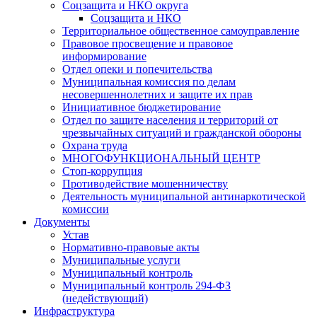
Соцзащита и НКО округа
Соцзащита и НКО
Территориальное общественное самоуправление
Правовое просвещение и правовое
информирование
Отдел опеки и попечительства
Муниципальная комиссия по делам
несовершеннолетних и защите их прав
Инициативное бюджетирование
Отдел по защите населения и территорий от
чрезвычайных ситуаций и гражданской обороны
Охрана труда
МНОГОФУНКЦИОНАЛЬНЫЙ ЦЕНТР
Стоп-коррупция
Противодействие мошенничеству
Деятельность муниципальной антинаркотической
комиссии
Документы
Устав
Нормативно-правовые акты
Муниципальные услуги
Муниципальный контроль
Муниципальный контроль 294-ФЗ
(недействующий)
Инфраструктура