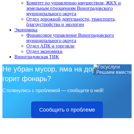
Комитет по управлению имуществом, ЖКХ и
земельным отношениям Виноградовского
муниципального округа
Отдел дорожной деятельности, транспорта,
благоустройства и экологии
Экономика
Финансовое управление Виноградовского
муниципального округа
Отдел АПК и торговли
Отдел экономики
Виноградовская ТИК
Не убран мусор, яма на дороге, не
Решаем вместе
горит фонарь?
Столкнулись с проблемой — сообщите о ней!
Сообщить о проблеме