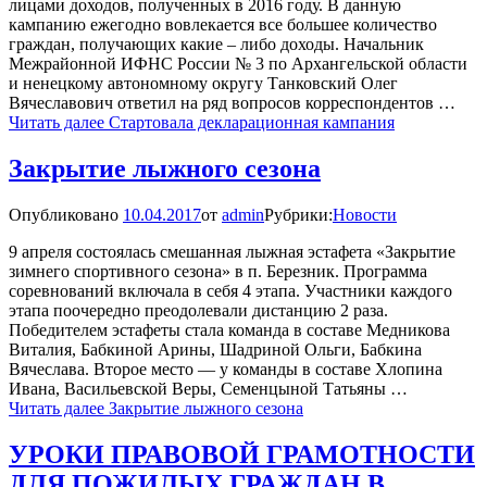
лицами доходов, полученных в 2016 году. В данную
кампанию ежегодно вовлекается все большее количество
граждан, получающих какие – либо доходы. Начальник
Межрайонной ИФНС России № 3 по Архангельской области
и ненецкому автономному округу Танковский Олег
Вячеславович ответил на ряд вопросов корреспондентов …
Читать далее
Стартовала декларационная кампания
Закрытие лыжного сезона
Опубликовано
10.04.2017
от
admin
Рубрики:
Новости
9 апреля состоялась смешанная лыжная эстафета «Закрытие
зимнего спортивного сезона» в п. Березник. Программа
соревнований включала в себя 4 этапа. Участники каждого
этапа поочередно преодолевали дистанцию 2 раза.
Победителем эстафеты стала команда в составе Медникова
Виталия, Бабкиной Арины, Шадриной Ольги, Бабкина
Вячеслава. Второе место — у команды в составе Хлопина
Ивана, Васильевской Веры, Семенцыной Татьяны …
Читать далее
Закрытие лыжного сезона
УРОКИ ПРАВОВОЙ ГРАМОТНОСТИ
ДЛЯ ПОЖИЛЫХ ГРАЖДАН В