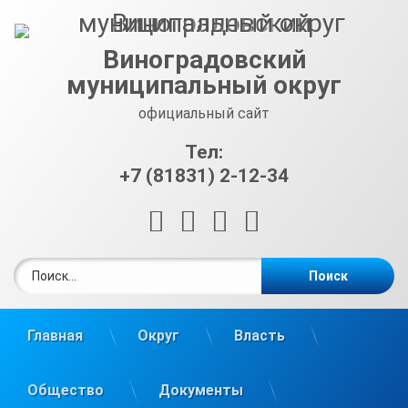
Перейти
к
содержимому
Виноградовский
муниципальный округ
официальный сайт
Тел:
+7 (81831) 2-12-34
RSS
E-mail
ВКонтакте
Telegram
Найти:
Главная
Округ
Власть
Общество
Документы