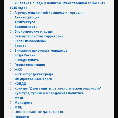
70-летие Победы в Великой Отечественной войне 1941-
1945 годов
Агропромышленный комплекс и торговля
Антикоррупция
Архитектура
Безопасность
Биологические отходы
Благоустройство территорий
Вести из поселений
Власть
Вниманию налогоплательщиков
Вода России
Выходи гулять
Госавтоинспекция
ЖКХ
ЖКХ и городская среда
Имущественные торги
КОБДД
Конкурс "День защиты от экологической опасности"
Культура, туризм и молодежная политика
МКДН
Молодежь
МФЦ
НОВОЕ В ЗАКОНОДАТЕЛЬСТВЕ
Новости