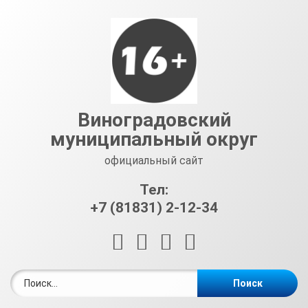
Перейти
к
содержимому
Виноградовский
муниципальный округ
официальный сайт
Тел:
+7 (81831) 2-12-34
RSS
E-mail
ВКонтакте
Telegram
Найти: