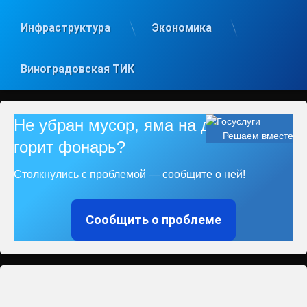
Инфраструктура
Экономика
Виноградовская ТИК
Не убран мусор, яма на дороге, не
Решаем вместе
горит фонарь?
Столкнулись с проблемой — сообщите о ней!
Сообщить о проблеме