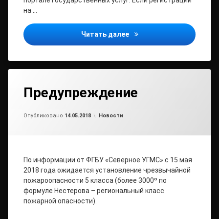
портале государственных услуг. Если регистрации
на …
Пенсионный фонд из дома
Читать далее
Предупреждение
от
admin2
Рубрики:
Опубликовано
14.05.2018
Новости
По информации от ФГБУ «Северное УГМС» с 15 мая
2018 года ожидается установление чрезвычайной
пожароопасности 5 класса (более 3000º по
формуле Нестерова – региональный класс
пожарной опасности).