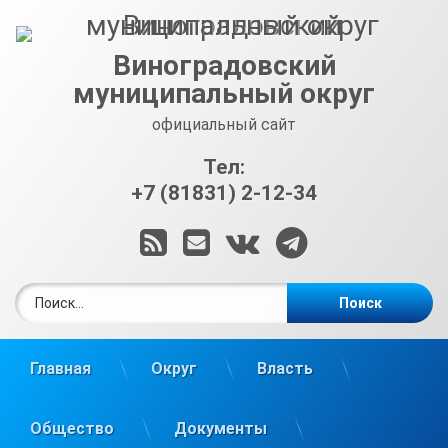
Перейти
к
содержимому
Виноградовский
муниципальный округ
официальный сайт
Тел:
+7 (81831) 2-12-34
RSS
E-mail
ВКонтакте
Telegram
Найти:
Главная
Округ
Власть
Общество
Документы