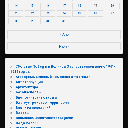
14
15
16
17
18
19
20
21
22
23
24
25
26
27
28
29
30
31
« Апр
Июн »
70-летие Победы в Великой Отечественной войне 1941-
1945 годов
Агропромышленный комплекс и торговля
Антикоррупция
Архитектура
Безопасность
Биологические отходы
Благоустройство территорий
Вести из поселений
Власть
Вниманию налогоплательщиков
Вода России