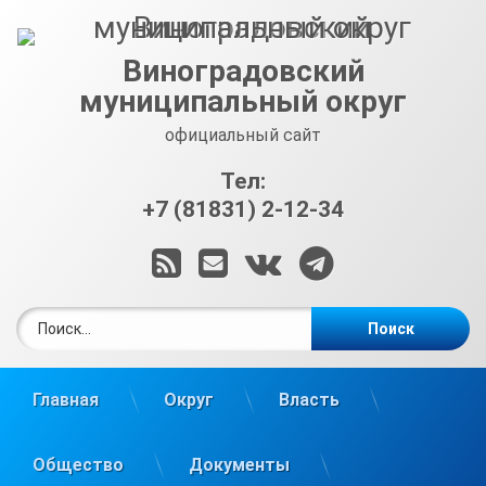
Перейти
к
содержимому
Виноградовский
муниципальный округ
официальный сайт
Тел:
+7 (81831) 2-12-34
RSS
E-mail
ВКонтакте
Telegram
Найти:
Главная
Округ
Власть
Общество
Документы