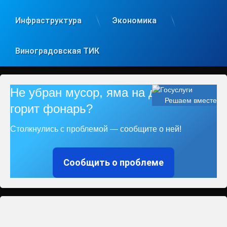
Инфраструктура
Экономика
Виноградовская ТИК
Не убран мусор, яма на дороге, не
Решаем вместе
горит фонарь?
Столкнулись с проблемой — сообщите о ней!
Сообщить о проблеме