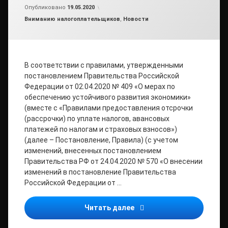
от
admin
Опубликовано
19.05.2020
Рубрики:
Вниманию налогоплательщиков
,
Новости
В соответствии с правилами, утвержденными
постановлением Правительства Российской
Федерации от 02.04.2020 № 409 «О мерах по
обеспечению устойчивого развития экономики»
(вместе с «Правилами предоставления отсрочки
(рассрочки) по уплате налогов, авансовых
платежей по налогам и страховых взносов»)
(далее – Постановление, Правила) (с учетом
изменений, внесенных постановлением
Правительства РФ от 24.04.2020 № 570 «О внесении
изменений в постановление Правительства
Российской Федерации от …
ПАМЯТКА о предоставлени
Читать далее