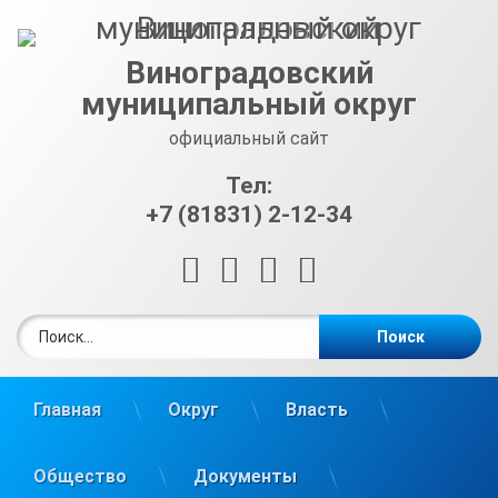
Перейти
к
содержимому
Виноградовский
муниципальный округ
официальный сайт
Тел:
+7 (81831) 2-12-34
RSS
E-mail
ВКонтакте
Telegram
Найти:
Главная
Округ
Власть
Общество
Документы