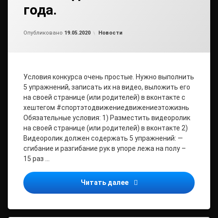
года.
от
admin
Рубрики:
Опубликовано
19.05.2020
Новости
Условия конкурса очень простые. Нужно выполнить
5 упражнений, записать их на видео, выложить его
на своей странице (или родителей) в вконтакте с
хештегом #спортэтодвижениедвижениеэтожизнь
Обязательные условия: 1) Разместить видеоролик
на своей странице (или родителей) в вконтакте 2)
Видеоролик должен содержать 5 упражнений: —
сгибание и разгибание рук в упоре лежа на полу –
15 раз …
Центр тестирования ВФСК
Читать далее