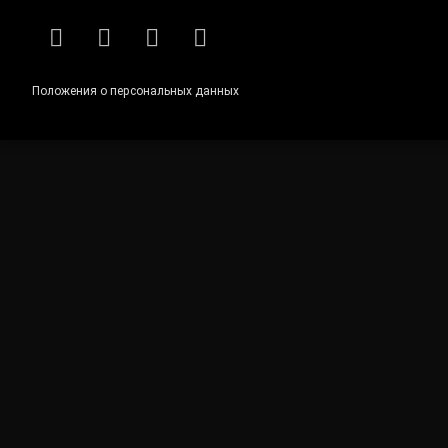
RSS
E-mail
ВКонтакте
Telegram
Положения о персональных данных