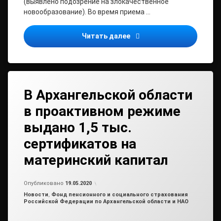
(выявлено подозрение на злокачественное
новообразование). Во время приема …
Памятка пациентам с под
Читать далее
В Архангельской области
в проактивном режиме
выдано 1,5 тыс.
сертификатов на
материнский капитал
от
admin
Опубликовано
19.05.2020
Рубрики:
Новости
,
Фонд пенсионного и социального страхования
Российской Федерации по Архангельской области и НАО