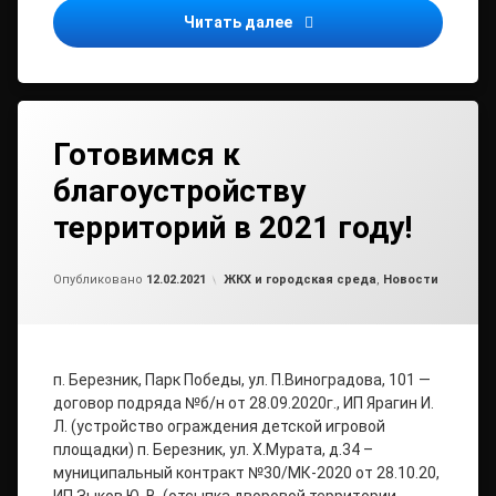
Уважаемые работодател
Читать далее
Готовимся к
благоустройству
территорий в 2021 году!
Обновлено на
от
admin
12.02.2021
Рубрики:
Опубликовано
12.02.2021
ЖКХ и городская среда
,
Новости
п. Березник, Парк Победы, ул. П.Виноградова, 101 —
договор подряда №б/н от 28.09.2020г., ИП Ярагин И.
Л. (устройство ограждения детской игровой
площадки) п. Березник, ул. Х.Мурата, д.34 –
муниципальный контракт №30/МК-2020 от 28.10.20,