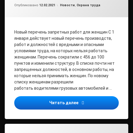
от
admin
Рубрики:
Опубликовано
12.02.2021
Новости
,
Охрана труда
Новый перечень запретных работ для женщин С 1
января действует новый перечень производств,
работ и должностей с вредными и опасными
условиями труда, на которых нельзя работать
женщинам. Перечень сократили с 456 до 100
пунктов и изменили структуру. В списке почти нет
запрещенных должностей, в основном работы, на
которые нельзя принимать женщин. По новому
списку женщинам разрешили
работать водителями грузовых автомобилей и …
Чего ждать по охране тру
Читать далее