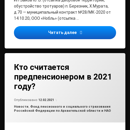
ИП Зыков Ю. В. (отсыпка дворовой территории,
обустройство тротуаров) п. Березник, Х.Мурата,
д.70 — муниципальный контракт №28/МК-2020 от
14.10.20, ООО «Нобль» (отсыпка …
Готовимся к благоустройс
Читать далее
Кто считается
предпенсионером в 2021
году?
от
admin
Опубликовано
12.02.2021
Рубрики:
Новости
,
Фонд пенсионного и социального страхования
Российской Федерации по Архангельской области и НАО