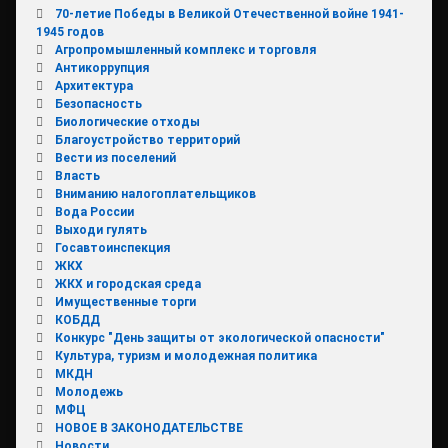
70-летие Победы в Великой Отечественной войне 1941-
1945 годов
Агропромышленный комплекс и торговля
Антикоррупция
Архитектура
Безопасность
Биологические отходы
Благоустройство территорий
Вести из поселений
Власть
Вниманию налогоплательщиков
Вода России
Выходи гулять
Госавтоинспекция
ЖКХ
ЖКХ и городская среда
Имущественные торги
КОБДД
Конкурс "День защиты от экологической опасности"
Культура, туризм и молодежная политика
МКДН
Молодежь
МФЦ
НОВОЕ В ЗАКОНОДАТЕЛЬСТВЕ
Новости