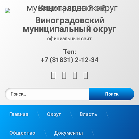
Перейти
к
содержимому
Виноградовский
муниципальный округ
официальный сайт
Тел:
+7 (81831) 2-12-34
RSS
E-mail
ВКонтакте
Telegram
Найти:
Главная
Округ
Власть
Общество
Документы