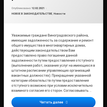
Обновлено на
от
admin
24.03.2021
Опубликовано
12.02.2021
Рубрики:
НОВОЕ В ЗАКОНОДАТЕЛЬСТВЕ
,
Новости
Уважаемые граждане Виноградовского района,
имеющие задолженность за содержание и ремонт
общего имущества в многоквартирных домах,
действующим законодательством Вам
предоставлено право погашения данной
задолженности путем предоставления отступного
(выполнения работ, оказания услуг на имеющихся в
штатном расписании управляющих организаций
вакантных должностях). Прекращение указанной
категории обязательств путем предоставления
отступного возможно при условии исключительно
взаимного согласия его сторон. Cогласовывать …
Прокуратура Виноградовс
Читать далее