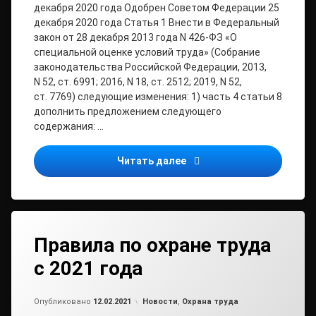
декабря 2020 года Одобрен Советом Федерации 25
декабря 2020 года Статья 1 Внести в Федеральный
закон от 28 декабря 2013 года N 426-ФЗ «О
специальной оценке условий труда» (Собрание
законодательства Российской Федерации, 2013,
N 52, ст. 6991; 2016, N 18, ст. 2512; 2019, N 52,
ст. 7769) следующие изменения: 1) часть 4 статьи 8
дополнить предложением следующего
содержания: …
Федеральный закон от 30 
Читать далее
Правила по охране труда
с 2021 года
Обновлено на
от
admin
12.02.2021
Рубрики:
Опубликовано
12.02.2021
Новости
,
Охрана труда