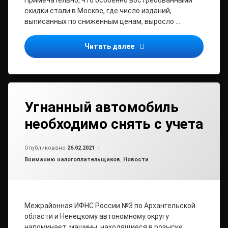
Примечательно, что особенно востребованными
скидки стали в Москве, где число изданий,
выписанных по сниженным ценам, выросло …
Почта России подвела ито
Читать далее
Угнанный автомобиль
необходимо снять с учета
от
admin2
Опубликовано
26.02.2021
Рубрики:
Вниманию налогоплательщиков
,
Новости
Межрайонная ИФНС России №3 по Архангельской
области и Ненецкому автономному округу
напоминает: машины, находящиеся в розыске,