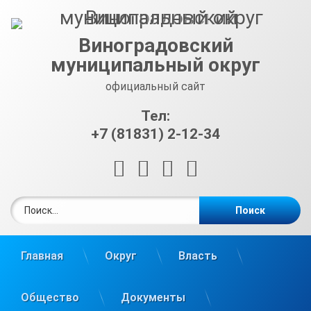
Перейти
к
содержимому
Виноградовский
муниципальный округ
официальный сайт
Тел:
+7 (81831) 2-12-34
RSS
E-mail
ВКонтакте
Telegram
Найти:
Главная
Округ
Власть
Общество
Документы