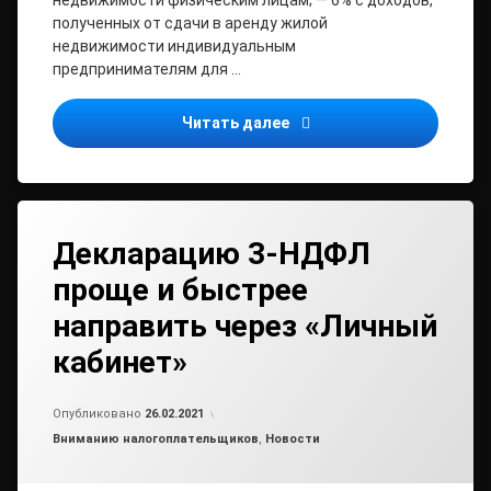
недвижимости физическим лицам; — 6% с доходов,
полученных от сдачи в аренду жилой
недвижимости индивидуальным
предпринимателям для …
Об особенностях примене
Читать далее
Декларацию 3-НДФЛ
проще и быстрее
направить через «Личный
кабинет»
от
admin2
Опубликовано
26.02.2021
Рубрики:
Вниманию налогоплательщиков
,
Новости