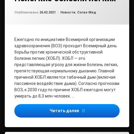
от
admin2
Рубрики:
Опубликовано
26.02.2021
Новости
,
Согаз-Мед
Ежегодно по инициативе Всемирной организации
здравоохранения (ВОЗ) проходит Всемирный день
борьбы против хронической обструктивной
болезни легких (ХОБЛ). ХОБЛ — это
представляющая угрозу для жизни болезнь легких,
препятствующая нормальному дыханию. Главной
причиной ХОБЛ является табачный дым (включая
пассивное воздействие дыма). Согласно прогнозам
ВОЗ, к 2030 году по причине ХОБЛ ежегодно могут
умирать до 8,3 млн человек. …
Нелёгкие болезни легких
Читать далее