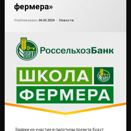
фермера»
Обновлено на
от
admin2
06.03.2024
Рубрики:
Опубликовано
06.03.2024
Новости
Заявки на участие в пилотном проекте будут