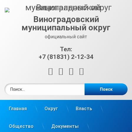
Перейти
к
содержимому
Виноградовский
муниципальный округ
официальный сайт
Тел:
+7 (81831) 2-12-34
RSS
E-mail
ВКонтакте
Telegram
Найти:
Главная
Округ
Власть
Общество
Документы