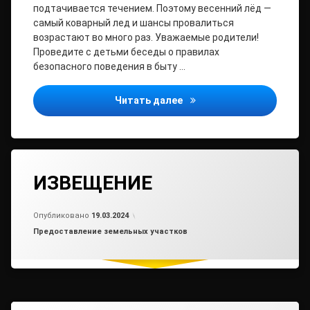
подтачивается течением. Поэтому весенний лёд —
самый коварный лед и шансы провалиться
возрастают во много раз. Уважаемые родители!
Проведите с детьми беседы о правилах
безопасного поведения в быту …
Приближаются весенние 
Читать далее
ИЗВЕЩЕНИЕ
Обновлено на
от
admin2
23.04.2024
Опубликовано
19.03.2024
Рубрики:
Предоставление земельных участков