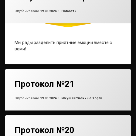
Обновлено на
от
admin2
20.03.2024
Рубрики:
Опубликовано
19.03.2024
Новости
Мы рады разделить приятные эмоции вместе с
вами!
Протокол №21
Обновлено на
от
admin2
19.03.2024
Рубрики:
Опубликовано
19.03.2024
Имущественные торги
Протокол №20