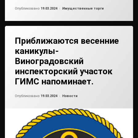
Обновлено на
от
admin2
19.03.2024
Рубрики:
Опубликовано
19.03.2024
Имущественные торги
Приближаются весенние
каникулы-
Виноградовский
инспекторский участок
ГИМС напоминает.
Обновлено на
от
admin2
19.03.2024
Рубрики:
Опубликовано
19.03.2024
Новости