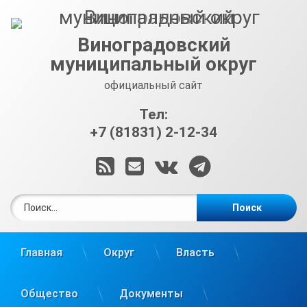
Перейти
к
содержимому
Виноградовский
муниципальный округ
официальный сайт
Тел:
+7 (81831) 2-12-34
RSS
E-mail
ВКонтакте
Telegram
Найти:
Главная
Округ
Власть
Общество
Документы