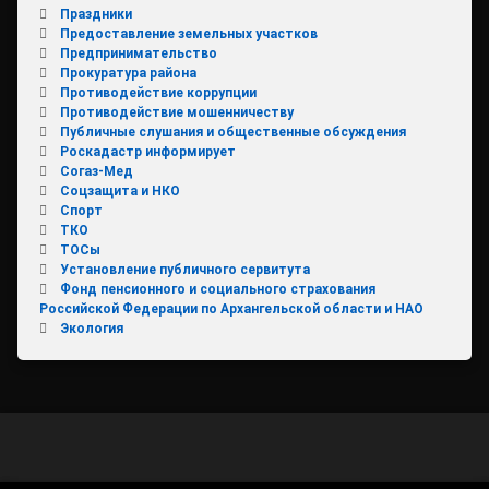
Праздники
Предоставление земельных участков
Предпринимательство
Прокуратура района
Противодействие коррупции
Противодействие мошенничеству
Публичные слушания и общественные обсуждения
Роскадастр информирует
Согаз-Мед
Соцзащита и НКО
Спорт
ТКО
ТОСы
Установление публичного сервитута
Фонд пенсионного и социального страхования
Российской Федерации по Архангельской области и НАО
Экология