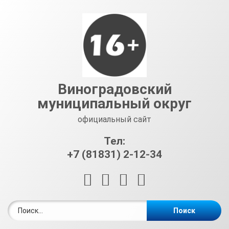
Перейти
к
содержимому
Виноградовский
муниципальный округ
официальный сайт
Тел:
+7 (81831) 2-12-34
RSS
E-mail
ВКонтакте
Telegram
Найти: