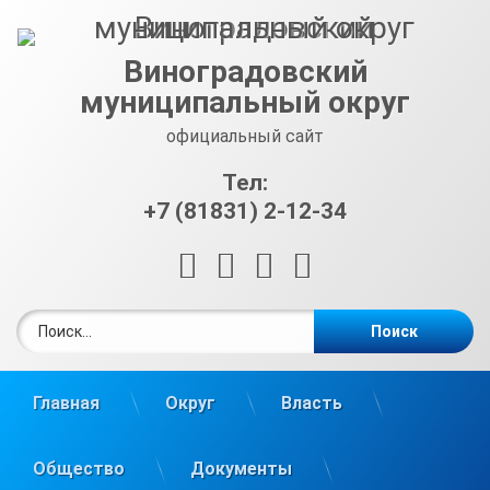
Перейти
к
содержимому
Виноградовский
муниципальный округ
официальный сайт
Тел:
+7 (81831) 2-12-34
RSS
E-mail
ВКонтакте
Telegram
Найти:
Главная
Округ
Власть
Общество
Документы