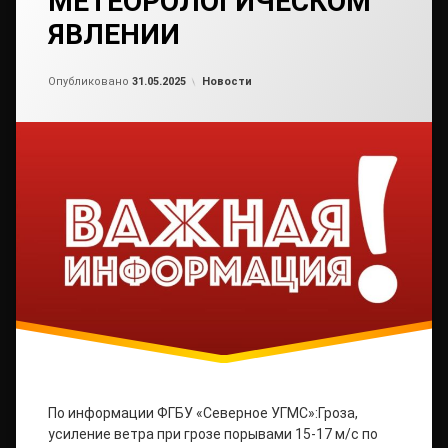
МЕТЕОРОЛОГИЧЕСКОМ
ЯВЛЕНИИ
Обновлено на
от
admin2
31.05.2025
Рубрики:
Опубликовано
31.05.2025
Новости
По информации ФГБУ «Северное УГМС»:Гроза,
усиление ветра при грозе порывами 15-17 м/с по