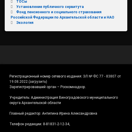
ТОСы
Установление публичного сервитута
Фонд пенсионного и социального страхования
Российской Федерации по Архангельской области и НАО
Экология
Регистрационный номер сетевого издания:
ЭЛ № ФС 77 - 83807 от
19.08.2022.
(
загрузить
)
Зарегистрировавший орган – Роскомнадзор.
Учредитель: Администрация Виноградовского муниципального
округа Архангельской области
Главный редактор: Антипина Ирина Александровна
Телефон редакции: 8-81831-2-12-34,