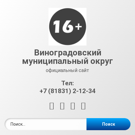
Перейти
к
содержимому
Виноградовский
муниципальный округ
официальный сайт
Тел:
+7 (81831) 2-12-34
RSS
E-mail
ВКонтакте
Telegram
Найти: