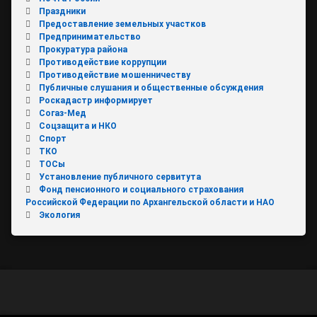
Праздники
Предоставление земельных участков
Предпринимательство
Прокуратура района
Противодействие коррупции
Противодействие мошенничеству
Публичные слушания и общественные обсуждения
Роскадастр информирует
Согаз-Мед
Соцзащита и НКО
Спорт
ТКО
ТОСы
Установление публичного сервитута
Фонд пенсионного и социального страхования
Российской Федерации по Архангельской области и НАО
Экология