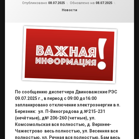
от
admin2
Опубликовано
08.07.2025
Обновлено на
08.07.2025
Рубрики:
Новости
По сообщению диспетчера Двиноважские РЭС
09.07.2025 г., в период с 09:00 до16:00
запланировано отключение электроэнергии в п.
Березник:
ул. П-Виноградова д.№215-231
(нечётные), д№ 206-260 (четные), ул.
Комсомольская вся полностью, д. Верхнее-
Чажестрово весь полностью, ул. Весенняя вся
полностью, ул. Речная вся полностью, Бам весь