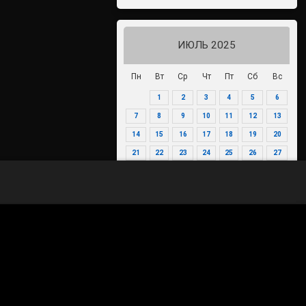
ИЮЛЬ 2025
Пн
Вт
Ср
Чт
Пт
Сб
Вс
одать документы на компенсацию расходов по охране труда д
1
2
3
4
5
6
7
8
9
10
11
12
13
14
15
16
17
18
19
20
21
22
23
24
25
26
27
28
29
30
31
« Июн
Авг »
70-летие Победы в Великой
Отечественной войне 1941-1945
годов