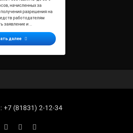
осов, начисленных за
 получения разрешения на
редств работодателям
ь заявление и …
Работодатели Архангельской области и НАО могут п
ать далее
л:
+7 (81831) 2-12-34
S
E-mail
ВКонтакте
Telegram