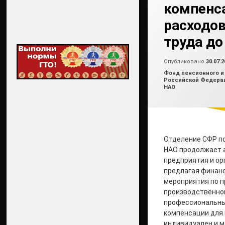
компенс
расходов
труда до
Опубликовано
30.07.2
Рубрики:
Фонд пенсионного и
Российской Федерац
НАО
Отделение СФР по
НАО продолжает 
предприятия и ор
предлагая финан
мероприятия по 
производственно
профессиональны
компенсации для
индивидуален и 