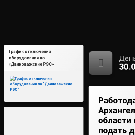
График отключения
День
оборудования по
«Двиноважские РЭС»
30.
Работод
Арханге
области
подать 