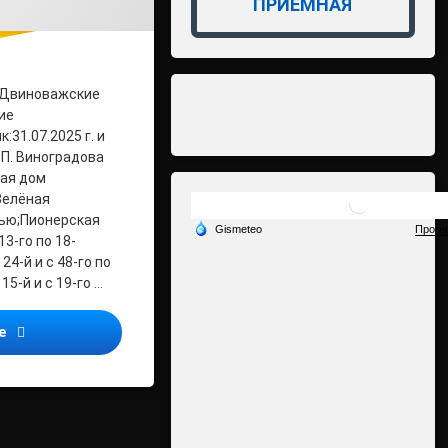
ПРИЁМНАЯ
 Двиноважские
ие
:31.07.2025 г. и
00П. Виноградова
ная дом
Зелёная
ью;Пионерская
3-го по 18-
24-й и с 48-го по
15-й и с 19-го …
ВНИМАНИЕ! ОТКЛЮЧЕНИЕ ЭЛЕКТРОЭНЕРГИИ!
ее