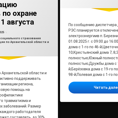
ацию
 по охране
 1 августа
По сообщению диспетчера
РЭС планируется отключен
Обновлено на
от
admin2
24.07.2025
025
электроэнергиив п. Березник
 социального страхования
01.08.2025 г. с 09:00 до 16:
ии по Архангельской области и
дома с 1-го по 46-й;Цветоч
10;Крестьянский дома 7, 8;
полностью;Южный полност
полностью;Дружбы дома с 1
й;Берёзовка дома с 19-го по 
 Архангельской области и
98-й;Полевая дома с 1-го по 
активно поддерживать
ганизации региона,
Читать дал
совую помощь на
профилактике
го травматизма и
х заболеваний. Размер
 каждого работодателя
может составлять до 30%