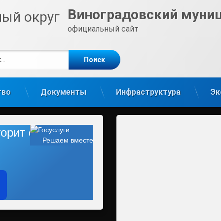
Виноградовский муни
официальный сайт
е
m
тво
Документы
Инфраструктура
Эк
 горит фонарь?
Решаем вместе