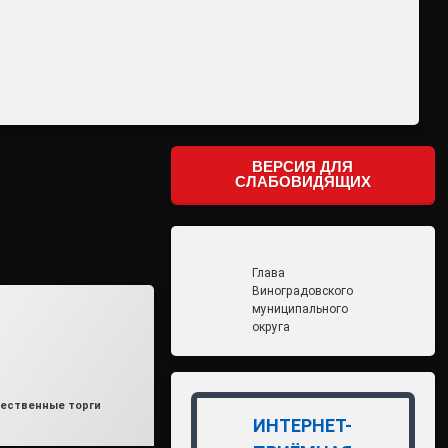
ВЕРСИЯ ДЛЯ
СЛАБОВИДЯЩИХ
Глава
Виноградовского
муниципального
округа
влено на
min2
16.07.2025
ки:
ественные торги
ИНТЕРНЕТ-