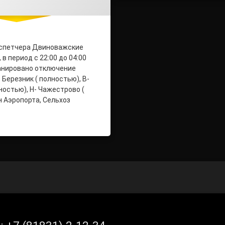
спетчера Двиноважские
, в период с 22:00 до 04:00
ланировано отключение
 Березник ( полностью), В-
ностью), Н- Чажестрово (
н Аэропорта, Сельхоз