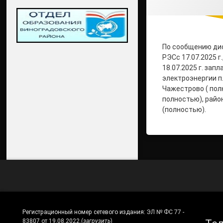
По сообщению ди
РЭСс 17.07.2025 г.
18.07.2025 г. зап
электроэнергии п.
Чажестрово ( пол
полностью), райо
(полностью).
Регистрационный номер сетевого издания:
ЭЛ № ФС 77 -
83807 от 19.08.2022.
(
загрузить
)