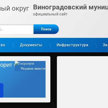
Виноградовский муни
официальный сайт
е
m
тво
Документы
Инфраструктура
Эк
 горит фонарь?
Решаем вместе