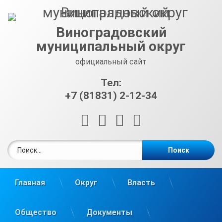
Перейти
к
содержимому
Виноградовский
муниципальный округ
официальный сайт
Тел:
+7 (81831) 2-12-34
RSS
E-mail
ВКонтакте
Telegram
Найти:
Главная
Округ
Власть
Общество
Документы