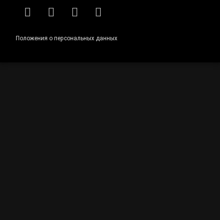
RSS
E-mail
ВКонтакте
Telegram
Положения о персональных данных