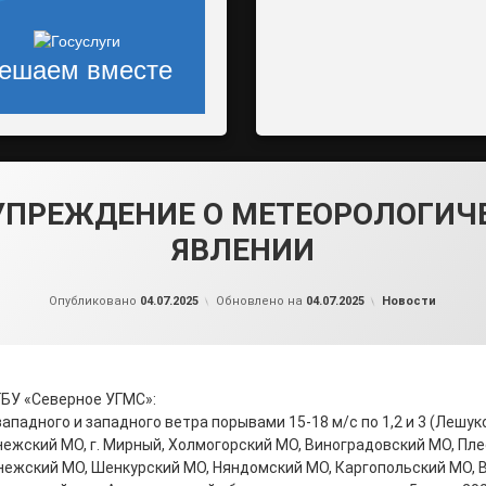
ешаем вместе
УПРЕЖДЕНИЕ О МЕТЕОРОЛОГИЧ
ЯВЛЕНИИ
от
admin2
Рубрики:
Опубликовано
04.07.2025
Обновлено на
04.07.2025
Новости
БУ «Северное УГМС»:
ападного и западного ветра порывами 15-18 м/с по 1,2 и 3 (Лешук
ежский МО, г. Мирный, Холмогорский МО, Виноградовский МО, Пл
нежский МО, Шенкурский МО, Няндомский МО, Каргопольский МО, 