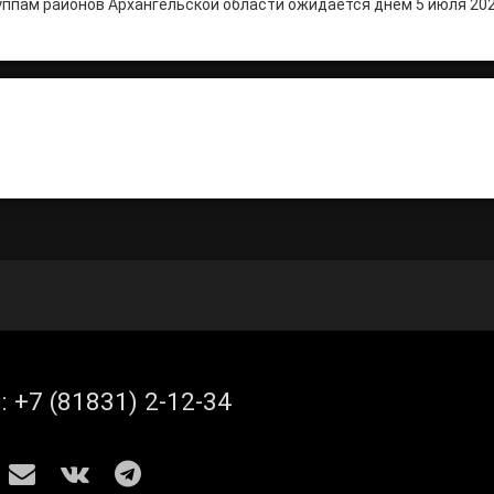
ппам районов Архангельской области ожидается днем 5 июля 202
итать
л:
+7 (81831) 2-12-34
S
E-mail
ВКонтакте
Telegram