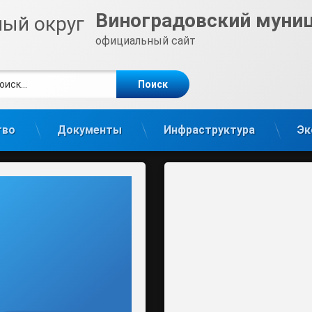
Виноградовский муни
официальный сайт
ти:
те
gram
тво
Документы
Инфраструктура
Эк