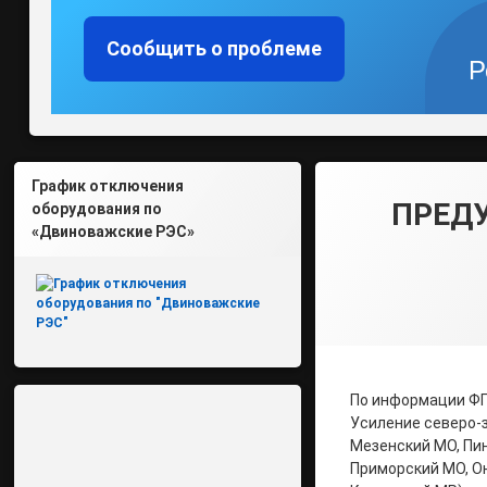
Сообщить о проблеме
Р
График отключения
ПРЕД
оборудования по
«Двиноважские РЭС»
По информации ФГ
Усиление северо-з
Мезенский МО, Пин
Приморский МО, О