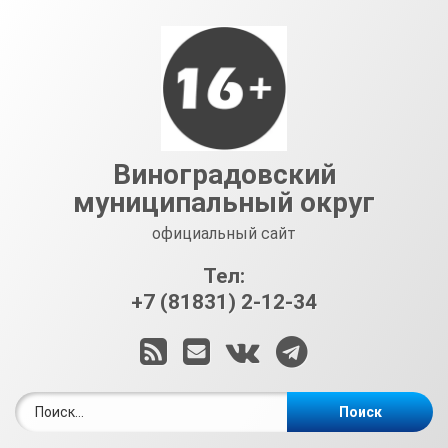
Перейти
к
содержимому
Виноградовский
муниципальный округ
официальный сайт
Тел:
+7 (81831) 2-12-34
RSS
E-mail
ВКонтакте
Telegram
Найти: