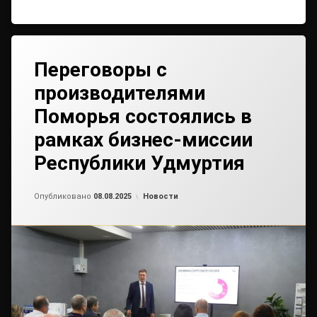
Переговоры с
производителями
Поморья состоялись в
рамках бизнес-миссии
Республики Удмуртия
Обновлено на
от
admin2
01.08.2025
Рубрики:
Опубликовано
08.08.2025
Новости