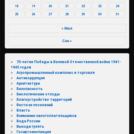
18
19
20
21
22
23
24
25
26
27
28
29
30
31
« Июл
Сен »
70-летие Победы в Великой Отечественной войне 1941-
1945 годов
Агропромышленный комплекс и торговля
Антикоррупция
Архитектура
Безопасность
Биологические отходы
Благоустройство территорий
Вести из поселений
Власть
Вниманию налогоплательщиков
Вода России
Выходи гулять
Госавтоинспекция