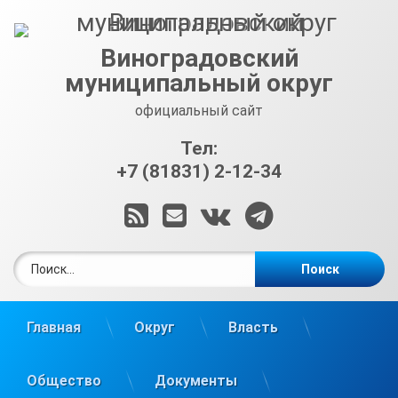
Перейти
к
содержимому
Виноградовский
муниципальный округ
официальный сайт
Тел:
+7 (81831) 2-12-34
RSS
E-mail
ВКонтакте
Telegram
Найти:
Главная
Округ
Власть
Общество
Документы