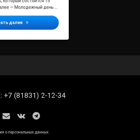
 который состоится 15
(далее — Молодежный день …
О проведении Молодежного дня Всероссийской неде
ать далее
л:
+7 (81831) 2-12-34
S
E-mail
ВКонтакте
Telegram
ия о персональных данных