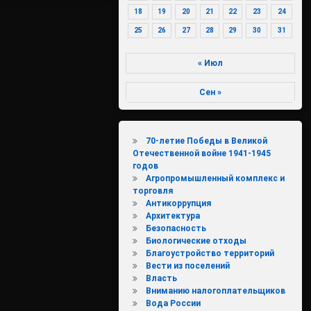
18
19
20
21
22
23
24
25
26
27
28
29
30
31
« Июл
Сен »
70-летие Победы в Великой
Отечественной войне 1941-1945
годов
Агропромышленный комплекс и
торговля
Антикоррупция
Архитектура
Безопасность
Биологические отходы
Благоустройство территорий
Вести из поселений
Власть
Вниманию налогоплательщиков
Вода России