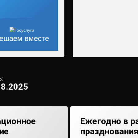
ешаем вместе
:
08.2025
ционное
Ежегодно в р
ие
празднования