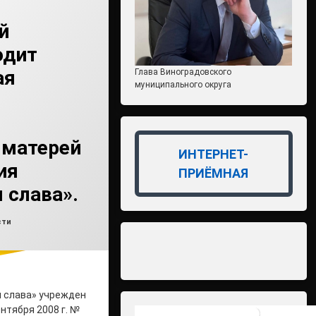
й
одит
ая
Глава Виноградовского
муниципального округа
 матерей
ИНТЕРНЕТ-
ия
ПРИЁМНАЯ
 слава».
влено на
min2
11.08.2025
ки:
сти
я слава» учрежден
нтября 2008 г. №