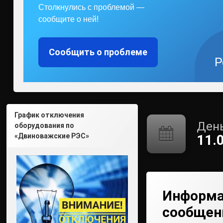
Столкнулись с проблемой —
сообщите о ней!
Сообщить о проблеме
Р
График отключения
День
оборудования по
«Двиноважские РЭС»
11.
Информа
сообщен