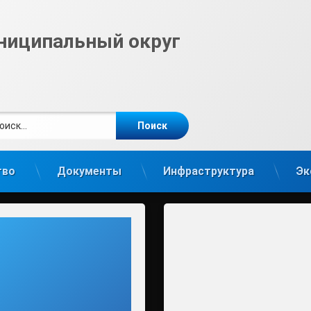
ниципальный округ
ти:
те
gram
тво
Документы
Инфраструктура
Эк