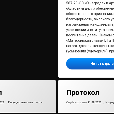
567-29-ОЗ «О наградах в А
области»в целях обеспече
общественного признания, 
благодарности, высокого у
награждения женщин-матер
укреплении института семь
воспитание детей. Знаком 
«Материнская слава» I, II и I
награждаются женщины, к
(усыновили (удочерили), пр
Читать дал
л
Протокол
Обновлено на
от
admin2
11.08.2025
Обно
от
ad
Рубрики:
Рубри
025
Имущественные торги
Опубликовано
11.08.2025
Имущ