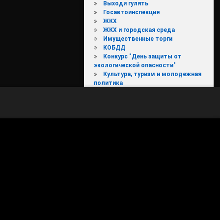
Выходи гулять
Госавтоинспекция
ЖКХ
ЖКХ и городская среда
ли охраны труда — 2025
Имущественные торги
КОБДД
Конкурс "День защиты от
экологической опасности"
Культура, туризм и молодежная
политика
МКДН
Молодежь
МФЦ
НОВОЕ В ЗАКОНОДАТЕЛЬСТВЕ
Новости
Новости ТИК
Общественные обсуждения
Округ
Охрана труда
Перепись 2021
Почта России
Праздники
Предоставление земельных
участков
Предпринимательство