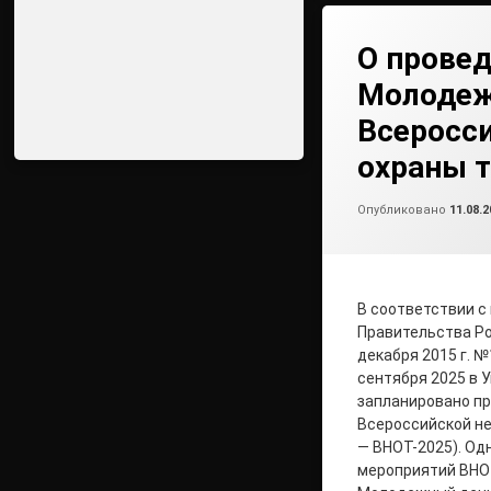
О прове
Молодеж
Всеросс
охраны т
Опубликовано
11.08.2
В соответствии с
Правительства Ро
декабря 2015 г. №
сентября 2025 в 
запланировано п
Всероссийской н
— ВНОТ-2025). Од
мероприятий ВНО