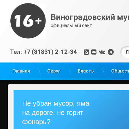
Перейти
к
Виноградовский му
содержимому
официальный сайт
Най
RSS
E-mail
ВКонтак
Tele
Тел:
+7 (81831) 2-12-34
Главная
Округ
Власть
Общес
Не убран мусор, яма
на дороге, не горит
фонарь?