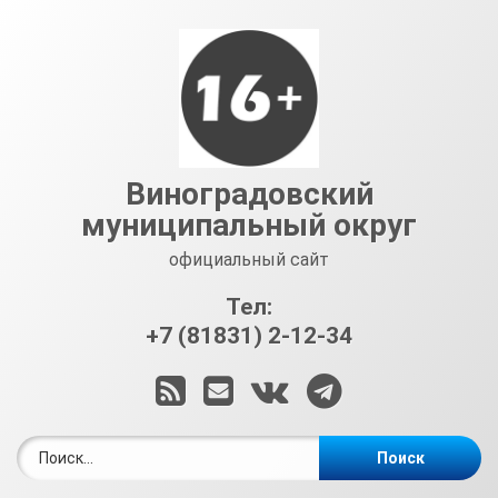
Перейти
к
содержимому
Виноградовский
муниципальный округ
официальный сайт
Тел:
+7 (81831) 2-12-34
RSS
E-mail
ВКонтакте
Telegram
Найти: