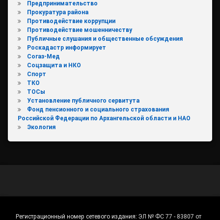
Предпринимательство
Прокуратура района
Противодействие коррупции
Противодействие мошенничеству
Публичные слушания и общественные обсуждения
Роскадастр информирует
Согаз-Мед
Соцзащита и НКО
Спорт
ТКО
ТОСы
Установление публичного сервитута
Фонд пенсионного и социального страхования
Российской Федерации по Архангельской области и НАО
Экология
Регистрационный номер сетевого издания:
ЭЛ № ФС 77 - 83807 от