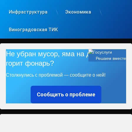
Инфраструктура
Экономика
Виноградовская ТИК
Не убран мусор, яма на дороге, не
Решаем вместе
горит фонарь?
Столкнулись с проблемой — сообщите о ней!
Сообщить о проблеме