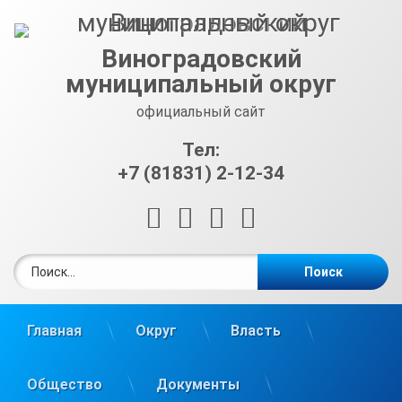
Перейти
к
содержимому
Виноградовский
муниципальный округ
официальный сайт
Тел:
+7 (81831) 2-12-34
RSS
E-mail
ВКонтакте
Telegram
Найти:
Главная
Округ
Власть
Общество
Документы