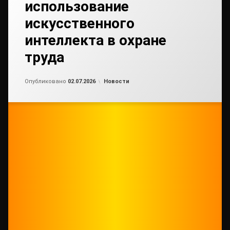
использование
искусственного
интеллекта в охране
труда
Обновлено на
от
admin3
02.07.2026
Рубрики:
Опубликовано
02.07.2026
Новости