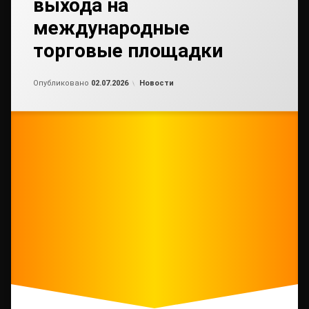
выхода на
международные
торговые площадки
Обновлено на
от
admin2
30.06.2026
Рубрики:
Опубликовано
02.07.2026
Новости