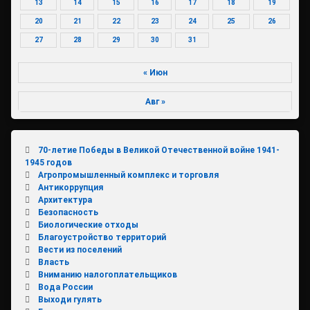
13
14
15
16
17
18
19
20
21
22
23
24
25
26
27
28
29
30
31
« Июн
Авг »
70-летие Победы в Великой Отечественной войне 1941-
1945 годов
Агропромышленный комплекс и торговля
Антикоррупция
Архитектура
Безопасность
Биологические отходы
Благоустройство территорий
Вести из поселений
Власть
Вниманию налогоплательщиков
Вода России
Выходи гулять