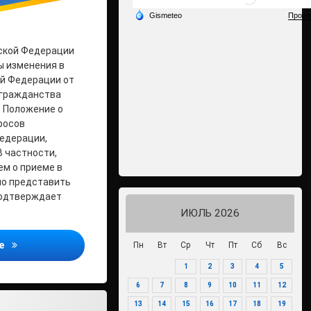
ской Федерации
ы изменения в
ой Федерации от
 гражданства
в Положение о
росов
едерации,
 частности,
ем о приеме в
о представить
подтверждает
ИЮЛЬ 2026
Прокуратура Виноградовского района информирует об изме
ее
Пн
Вт
Ср
Чт
Пт
Сб
Вс
1
2
3
4
5
6
7
8
9
10
11
12
13
14
15
16
17
18
19