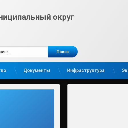
ниципальный округ
ти:
те
gram
тво
Документы
Инфраструктура
Эк