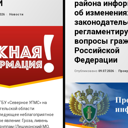
И
района инфо
об изменения
Обновлено на
от
admin2
09.07.2026
Рубрики:
026
Новости
законодатель
регламентир
вопросы гра
Российской
Федерации
Обно
от
ad
Рубри
Опубликовано
09.07.2026
Проку
ГБУ «Северное УГМС» на
гельской области
следующее неблагоприятное
е явление: Гроза, ливень
 группам (Лешуконский МО,