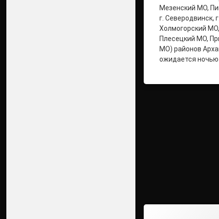
Мезенский МО, Пин
г. Северодвинск, г
Холмогорский МО,
Плесецкий МО, П
МО) районов Арха
ожидается ночью 