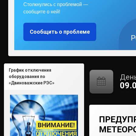
Столкнулись с проблемой —
сообщите о ней!
Сообщить о проблеме
Р
График отключения
День
оборудования по
«Двиноважские РЭС»
09.
ПРЕДУП
МЕТЕОР