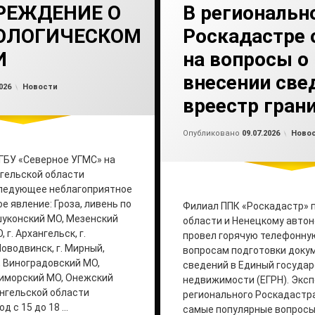
РЕЖДЕНИЕ О
В региональн
ОЛОГИЧЕСКОМ
Роскадастре 
И
на вопросы о
внесении све
Обновлено на
от
admin2
09.07.2026
Рубрики:
026
Новости
вреестр гран
Обно
от
ad
Рубри
Опубликовано
09.07.2026
Ново
ГБУ «Северное УГМС» на
гельской области
следующее неблагоприятное
 явление: Гроза, ливень по
Филиал ППК «Роскадастр» 
ешуконский МО, Мезенский
области и Ненецкому автон
г. Архангельск, г.
провел горячую телефонну
Новодвинск, г. Мирный,
вопросам подготовки доку
 Виноградовский МО,
сведений в Единый госуда
риморский МО, Онежский
недвижимости (ЕГРН). Экс
нгельской области
регионального Роскадастра
д с 15 до 18 …
самые популярные вопрос