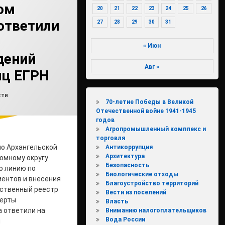
ом
20
21
22
23
24
25
26
ответили
27
28
29
30
31
« Июн
дений
Авг »
иц ЕГРН
влено на
min3
07.07.2026
ки:
сти
70-летие Победы в Великой
Отечественной войне 1941-1945
годов
Агропромышленный комплекс и
торговля
по Архангельской
Антикоррупция
Архитектура
омному округу
Безопасность
ю линию по
Биологические отходы
ментов и внесения
Благоустройство территорий
рственный реестр
Вести из поселений
перты
Власть
 ответили на
Вниманию налогоплательщиков
Вода России
ы