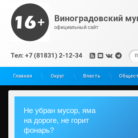
Перейти
к
Виноградовский му
содержимому
официальный сайт
Най
RSS
E-mail
ВКонтак
Tele
Тел:
+7 (81831) 2-12-34
Главная
Округ
Власть
Общес
Не убран мусор, яма
на дороге, не горит
фонарь?