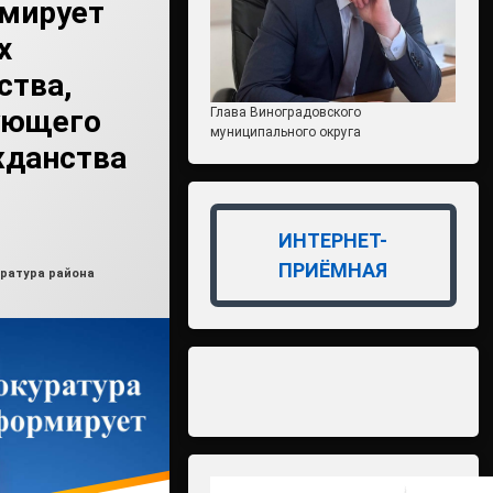
рмирует
х
ства,
ующего
Глава Виноградовского
муниципального округа
жданства
ИНТЕРНЕТ-
влено на
min3
09.07.2026
ПРИЁМНАЯ
ки:
ратура района