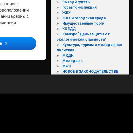
Выходи гулять
 означает
Госавтоинспекция
 расположении
ИИ
ЖКХ
аницах зоны с
ЖКХ и городская среда
зования
Имущественные торги
КОБДД
Конкурс "День защиты от
экологической опасности"
В региональном Роскадастре ответили на вопросы о внесении
ее
Культура, туризм и молодежная
политика
МКДН
Молодежь
МФЦ
НОВОЕ В ЗАКОНОДАТЕЛЬСТВЕ
Новости
Новости ТИК
Общественные обсуждения
Округ
Охрана труда
Перепись 2021
Почта России
Праздники
Предоставление земельных
участков
Предпринимательство