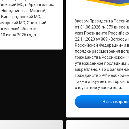
ежский МО, г. Архангельск,
. Новодвинск, г. Мирный,
 Виноградовский МО,
Указом Президента Россий
риморский МО, Онежский
от 01.06.2026 № 379 внесен
нгельской области
указ Президента Российск
10 июля 2026 года.
22.11.2023 № 889 «Вопросы
Российской Федерации» и 
порядке рассмотрения воп
гражданства Российской Ф
утвержденное последним. В
закреплено, что с заявлени
гражданство РФ необходим
также документ, который 
отсутствие у заявителя, …
Читать дал