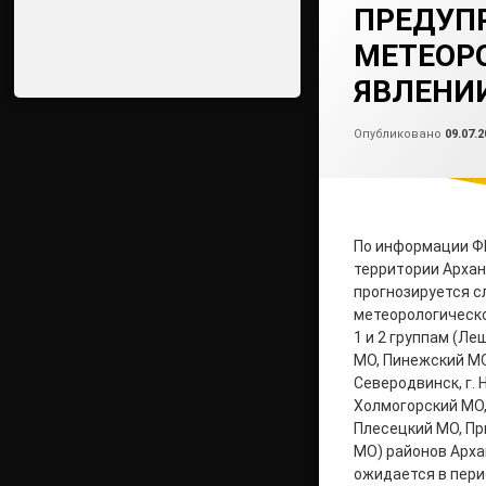
ПРЕДУП
МЕТЕОР
ЯВЛЕНИ
Опубликовано
09.07.2
По информации Ф
территории Архан
прогнозируется 
метеорологическое
1 и 2 группам (Л
МО, Пинежский МО, 
Северодвинск, г. 
Холмогорский МО,
Плесецкий МО, П
МО) районов Арха
ожидается в перио