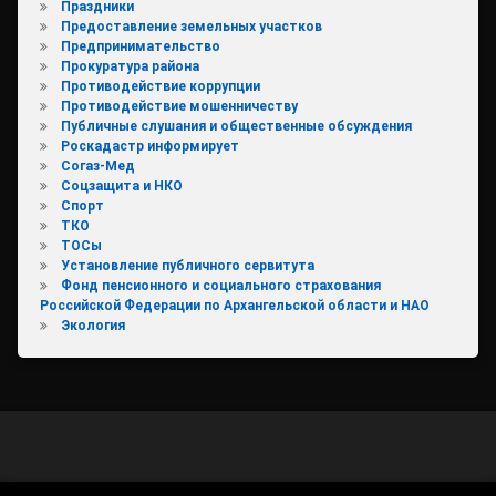
Праздники
Предоставление земельных участков
Предпринимательство
Прокуратура района
Противодействие коррупции
Противодействие мошенничеству
Публичные слушания и общественные обсуждения
Роскадастр информирует
Согаз-Мед
Соцзащита и НКО
Спорт
ТКО
ТОСы
Установление публичного сервитута
Фонд пенсионного и социального страхования
Российской Федерации по Архангельской области и НАО
Экология