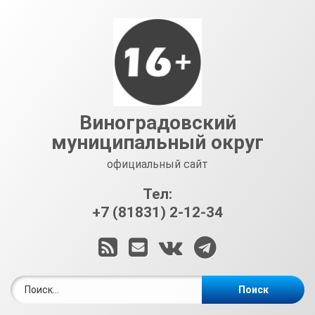
Перейти
к
содержимому
Виноградовский
муниципальный округ
официальный сайт
Тел:
+7 (81831) 2-12-34
RSS
E-mail
ВКонтакте
Telegram
Найти: