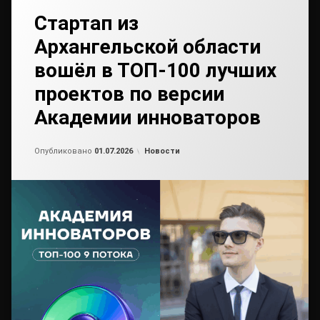
Стартап из
Архангельской области
вошёл в ТОП-100 лучших
проектов по версии
Академии инноваторов
Обновлено на
от
admin2
30.06.2026
Рубрики:
Опубликовано
01.07.2026
Новости