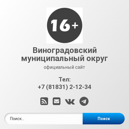
Перейти
к
содержимому
Виноградовский
муниципальный округ
официальный сайт
Тел:
+7 (81831) 2-12-34
RSS
E-mail
ВКонтакте
Telegram
Найти: