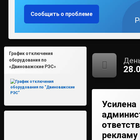
Сообщить о проблеме
Р
График отключения
День
оборудования по
«Двиноважские РЭС»
28.
Усилена
админис
ответств
рекламу