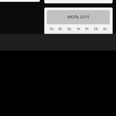
аму кредитных услуг без указания всех условий кредита (займ
ИЮЛЬ 2015
Пн
Вт
Ср
Чт
Пт
Сб
Вс
1
2
3
4
5
6
7
8
9
10
11
12
13
14
15
16
17
18
19
20
21
22
23
24
25
26
27
28
29
30
31
« Июн
Авг »
70-летие Победы в Великой
Отечественной войне 1941-1945
годов