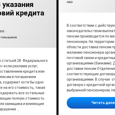
з указания
НАО
овий кредита
В соответствии с действу
от
admin2
законодательством выплат
015
пенсии производится по м
ательщиков
пенсионера. На территории
области доставка пенсии п
желанию пенсионера орга
почтовой связи и кредитн
о статьей 28 Федерального
организациями (банками). 
» если реклама услуг,
доставки пенсии Отделени
оставлением кредита или
соответствующие договоры
ием им и погашением
организациями. В случае о
а, содержит хотя бы одно
договора с кредитной орга
е на его стоимость, такая
выбранной пенсионером, пе
содержать все остальные
ляющие полную стоимость
Читать дал
для заемщика и влияющие
нарушение …