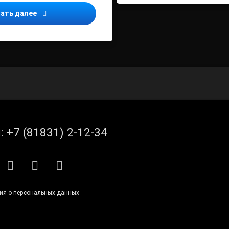
Усилена административная ответственность за рекл
ать далее
л:
+7 (81831) 2-12-34
S
E-mail
ВКонтакте
Telegram
ия о персональных данных