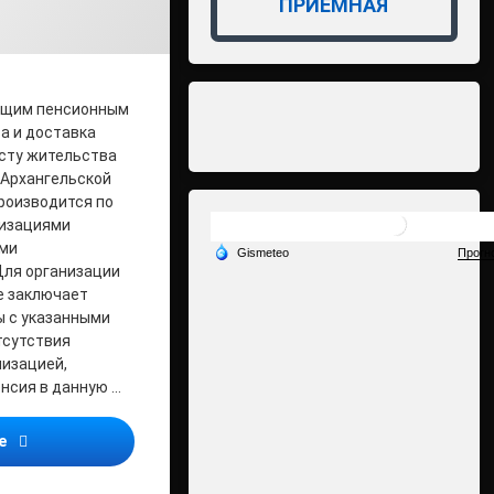
ПРИЁМНАЯ
ющим пенсионным
а и доставка
есту жительства
 Архангельской
роизводится по
низациями
ыми
Для организации
е заключает
 с указанными
тсутствия
низацией,
нсия в данную …
Как изменить способ доставки пенсии
ее