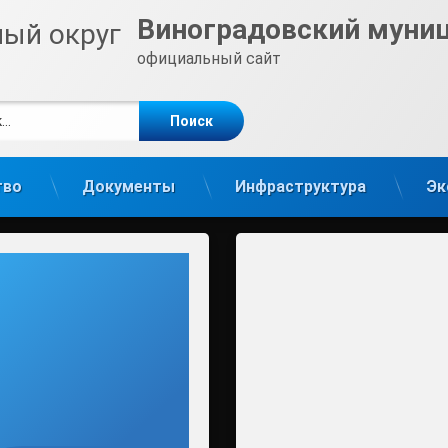
Виноградовский муни
официальный сайт
е
m
тво
Документы
Инфраструктура
Эк