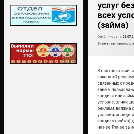
услуг бе
всех усл
(займа)
Опубликовано
28.07.2
Рубрики:
Вниманию налогопл
В соответствии с
закона «О рекламе
связанных с пред
займа, пользован
кредита или займ
условие, влияюще
реклама должна 
условия, опреде
кредита (займа) 
на нее. Ранее за 