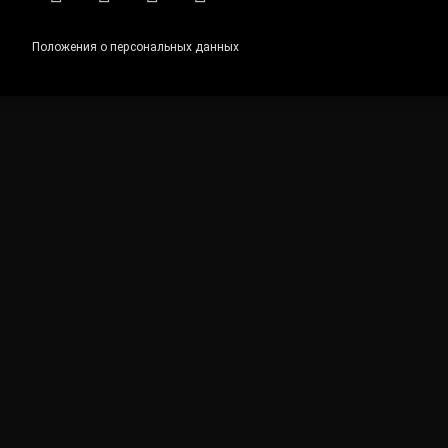
RSS
E-mail
ВКонтакте
Telegram
Положения о персональных данных