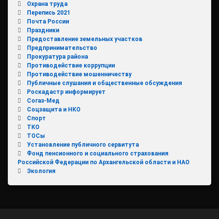
Охрана труда
Перепись 2021
Почта России
Праздники
Предоставление земельных участков
Предпринимательство
Прокуратура района
Противодействие коррупции
Противодействие мошенничеству
Публичные слушания и общественные обсуждения
Роскадастр информирует
Согаз-Мед
Соцзащита и НКО
Спорт
ТКО
ТОСы
Установление публичного сервитута
Фонд пенсионного и социального страхования
Российской Федерации по Архангельской области и НАО
Экология