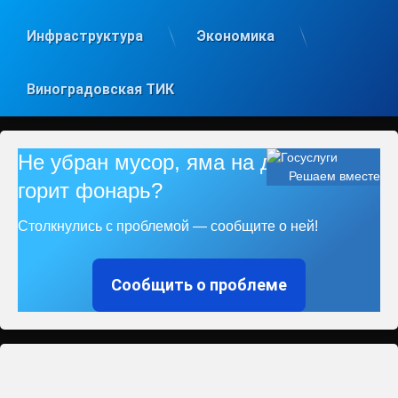
Инфраструктура
Экономика
Виноградовская ТИК
Не убран мусор, яма на дороге, не
Решаем вместе
горит фонарь?
Столкнулись с проблемой — сообщите о ней!
Сообщить о проблеме