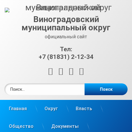
Перейти
к
содержимому
Виноградовский
муниципальный округ
официальный сайт
Тел:
+7 (81831) 2-12-34
RSS
E-mail
ВКонтакте
Telegram
Найти:
Главная
Округ
Власть
Общество
Документы