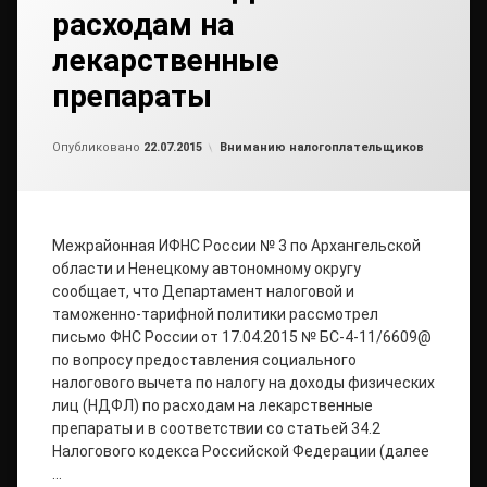
расходам на
лекарственные
препараты
от
admin2
Рубрики:
Опубликовано
22.07.2015
Вниманию налогоплательщиков
Межрайонная ИФНС России № 3 по Архангельской
области и Ненецкому автономному округу
сообщает, что Департамент налоговой и
таможенно-тарифной политики рассмотрел
письмо ФНС России от 17.04.2015 № БС-4-11/6609@
по вопросу предоставления социального
налогового вычета по налогу на доходы физических
лиц (НДФЛ) по расходам на лекарственные
препараты и в соответствии со статьей 34.2
Налогового кодекса Российской Федерации (далее
…