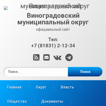
Перейти
к
содержимому
Виноградовский
муниципальный округ
официальный сайт
Тел:
+7 (81831) 2-12-34
RSS
E-mail
ВКонтакте
Telegram
Найти:
Главная
Округ
Власть
Общество
Документы