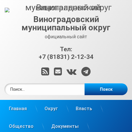
Перейти
к
содержимому
Виноградовский
муниципальный округ
официальный сайт
Тел:
+7 (81831) 2-12-34
RSS
E-mail
ВКонтакте
Telegram
Найти:
Главная
Округ
Власть
Общество
Документы