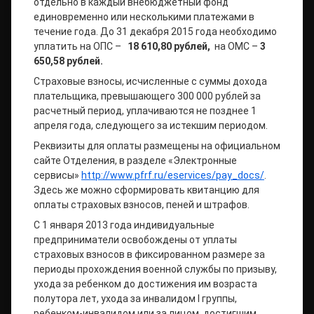
отдельно в каждый внебюджетный фонд
единовременно или несколькими платежами в
течение года. До 31 декабря 2015 года необходимо
уплатить на ОПС –
18 610,80 рублей,
на ОМС –
3
650,58 рублей.
Страховые взносы, исчисленные с суммы дохода
плательщика, превышающего 300 000 рублей за
расчетный период, уплачиваются не позднее 1
апреля года, следующего за истекшим периодом.
Реквизиты для оплаты размещены на официальном
сайте Отделения, в разделе «Электронные
сервисы»
http://www.pfrf.ru/eservices/pay_docs/
.
Здесь же можно сформировать квитанцию для
оплаты страховых взносов, пеней и штрафов.
С 1 января 2013 года индивидуальные
предприниматели освобождены от уплаты
страховых взносов в фиксированном размере за
периоды прохождения военной службы по призыву,
ухода за ребенком до достижения им возраста
полутора лет, ухода за инвалидом I группы,
ребенком-инвалидом или за лицом, достигшим