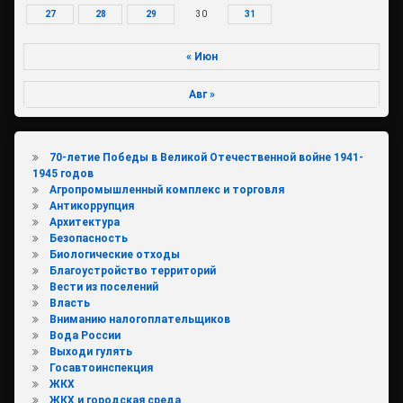
27
28
29
30
31
« Июн
Авг »
70-летие Победы в Великой Отечественной войне 1941-
1945 годов
Агропромышленный комплекс и торговля
Антикоррупция
Архитектура
Безопасность
Биологические отходы
Благоустройство территорий
Вести из поселений
Власть
Вниманию налогоплательщиков
Вода России
Выходи гулять
Госавтоинспекция
ЖКХ
ЖКХ и городская среда