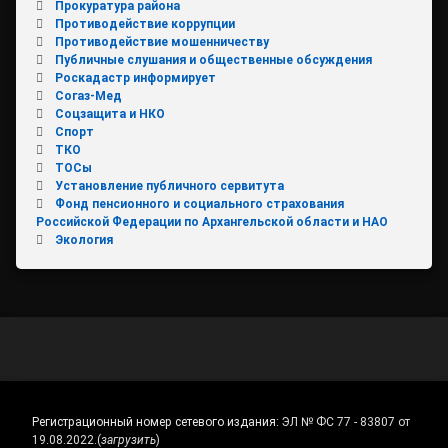
Прокуратура района
Противодействие коррупции
Противодействие мошенничеству
Публичные слушания и общественные обсуждения
Роскадастр информирует
Согаз-Мед
Соцзащита и НКО
Спорт
ТКО
ТОСы
Установление публичного сервитута
Фонд пенсионного и социального страхования
Российской Федерации по Архангельской области и НАО
Экология
Регистрационный номер сетевого издания:
ЭЛ № ФС 77 - 83807 от
19.08.2022.
(
загрузить
)