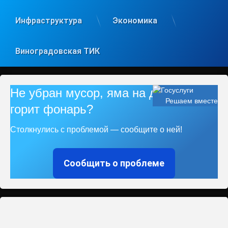
Инфраструктура
Экономика
Виноградовская ТИК
Не убран мусор, яма на дороге, не
Решаем вместе
горит фонарь?
Столкнулись с проблемой — сообщите о ней!
Сообщить о проблеме