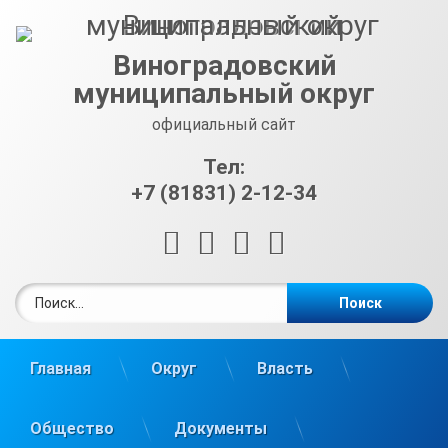
Перейти
к
содержимому
Виноградовский
муниципальный округ
официальный сайт
Тел:
+7 (81831) 2-12-34
RSS
E-mail
ВКонтакте
Telegram
Найти:
Главная
Округ
Власть
Общество
Документы