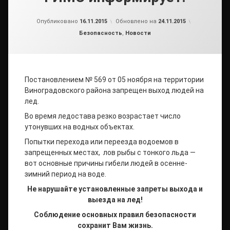
от
admin2
Опубликовано
16.11.2015
Обновлено на
24.11.2015
Рубрики:
Безопасность
,
Новости
Постановлением № 569 от 05 ноября на территории
Виноградовского района запрещен выход людей на
лед.
Во время ледостава резко возрастает число
утонувших на водных объектах.
Попытки перехода или переезда водоемов в
запрещенных местах, лов рыбы с тонкого льда —
вот основные причины гибели людей в осенне-
зимний период на воде.
Не нарушайте установленные запреты выхода и
выезда на лед!
Соблюдение основных правил безопасности
сохранит Вам жизнь.