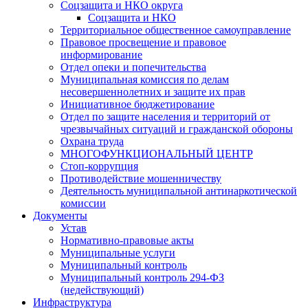
Соцзащита и НКО округа
Соцзащита и НКО
Территориальное общественное самоуправление
Правовое просвещение и правовое
информирование
Отдел опеки и попечительства
Муниципальная комиссия по делам
несовершеннолетних и защите их прав
Инициативное бюджетирование
Отдел по защите населения и территорий от
чрезвычайных ситуаций и гражданской обороны
Охрана труда
МНОГОФУНКЦИОНАЛЬНЫЙ ЦЕНТР
Стоп-коррупция
Противодействие мошенничеству
Деятельность муниципальной антинаркотической
комиссии
Документы
Устав
Нормативно-правовые акты
Муниципальные услуги
Муниципальный контроль
Муниципальный контроль 294-ФЗ
(недействующий)
Инфраструктура