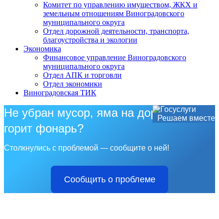
Комитет по управлению имуществом, ЖКХ и
земельным отношениям Виноградовского
муниципального округа
Отдел дорожной деятельности, транспорта,
благоустройства и экологии
Экономика
Финансовое управление Виноградовского
муниципального округа
Отдел АПК и торговли
Отдел экономики
Виноградовская ТИК
Не убран мусор, яма на дороге, не
Решаем вместе
горит фонарь?
Столкнулись с проблемой — сообщите о ней!
Сообщить о проблеме