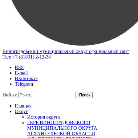
Виноградовский муниципальный округ
официальный сайт
Тел:
+7 (81831) 2-12-34
RSS
E-mail
ВКонтакте
Telegram
Найти:
Главная
Округ
История округа
ГЕРБ ВИНОГРАДОВСКОГО
МУНИЦИПАЛЬНОГО ОКРУГА
АРХАНГЕЛЬСКОЙ ОБЛАСТИ