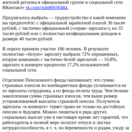
жителей региона в официальной группе в социальной сети
ВКонтакте
vk.com/club86030484.
Предлагалось выбрать — трудоустройство в какой компании
вы предпочтёте: с официальной заработной платой 30 тысяч
рублей, с частично официальной («серая» зарплата»), но 35
тысяч рублей или с полностью неофициальным доходом в
размере 40 тысяч рублей.
В опросе приняли участие 186 человек. В результате
полностью «белую» зарплату выбрали 72% опрошенных,
вторую компанию с частично белой зарплатой — 10,8%,
зарплату в конверте предпочли 17,2% пользователей
социальной сети.
Отделение Пенсионного фонда напоминает, что сумма
страховых взносов во внебюджетные фонды уплачивается не
из зарплаты сотрудника, а из фонда оплаты труда. Чем больше
накопленная сумма страховых взносов, тем выше размер
устанавливаемой выплаты страховой пенсии. Получатель
зарплаты «в конверте» теряет право не только на достойную
пенсию в будущем. Можно лишиться и ряда других
социальных выплат уже в настоящее время: нет гарантий, что
работодатель в полной мере оплатит отпуск и листки
нетрудоспособности, в т. ч. по беременности и родам, уходу за