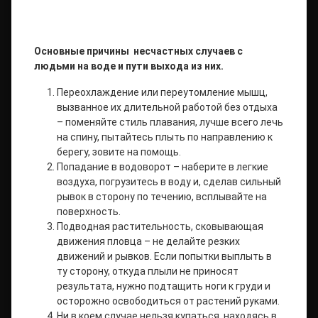
Основные причины несчастных случаев с
людьми на воде и пути выхода из них.
Переохлаждение или переутомление мышц,
вызванное их длительной работой без отдыха
– поменяйте стиль плавания, лучше всего лечь
на спину, пытайтесь плыть по направлению к
берегу, зовите на помощь.
Попадание в водоворот – наберите в легкие
воздуха, погрузитесь в воду и, сделав сильный
рывок в сторону по течению, всплывайте на
поверхность.
Подводная растительность, сковывающая
движения пловца – не делайте резких
движений и рывков. Если попытки выплыть в
ту сторону, откуда плыли не приносят
результата, нужно подтащить ноги к груди и
осторожно освободиться от растений руками.
Ни в коем случае нельзя купаться, находясь в