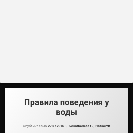
Правила поведения у
воды
от
admin2
Рубрики:
Опубликовано
27.07.2016
Безопасность
,
Новости