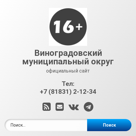
Перейти
к
содержимому
Виноградовский
муниципальный округ
официальный сайт
Тел:
+7 (81831) 2-12-34
RSS
E-mail
ВКонтакте
Telegram
Найти: