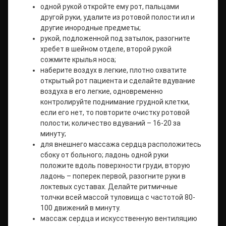
одной рукой откройте ему рот, пальцами
другой руки, удалите из ротовой полости ил и
другие инородные предметы;
рукой, подложенной под затылок, разогните
хребет в шейном отделе, второй рукой
сожмите крылья носа;
наберите воздух в легкие, плотно охватите
открытый рот пациента и сделайте вдувание
воздуха в его легкие, одновременно
контролируйте поднимание грудной клетки,
если его нет, то повторите очистку ротовой
полости; количество вдуваний – 16-20 за
минуту;
для внешнего массажа сердца расположитесь
сбоку от больного; ладонь одной руки
положите вдоль поверхности груди, вторую
ладонь – поперек первой, разогните руки в
локтевых суставах. Делайте ритмичные
толчки всей массой туловища с частотой 80-
100 движений в минуту.
массаж сердца и искусственную вентиляцию