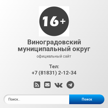
Перейти
к
содержимому
Виноградовский
муниципальный округ
официальный сайт
Тел:
+7 (81831) 2-12-34
RSS
E-mail
ВКонтакте
Telegram
Найти: