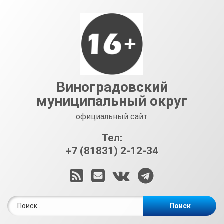
Перейти
к
содержимому
Виноградовский
муниципальный округ
официальный сайт
Тел:
+7 (81831) 2-12-34
RSS
E-mail
ВКонтакте
Telegram
Найти: