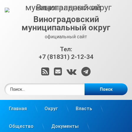
Перейти
к
содержимому
Виноградовский
муниципальный округ
официальный сайт
Тел:
+7 (81831) 2-12-34
RSS
E-mail
ВКонтакте
Telegram
Найти:
Главная
Округ
Власть
Общество
Документы