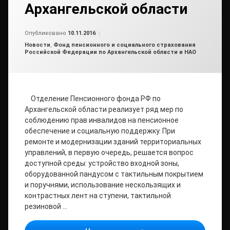
Архангельской области
Обновлено на
от
admin
10.11.2016
Опубликовано
10.11.2016
Рубрики:
Новости
,
Фонд пенсионного и социального страхования
Российской Федерации по Архангельской области и НАО
Отделение Пенсионного фонда РФ по
Архангельской области реализует ряд мер по
соблюдению прав инвалидов на пенсионное
обеспечение и социальную поддержку. При
ремонте и модернизации зданий территориальных
управлений, в первую очередь, решается вопрос
доступной среды: устройство входной зоны,
оборудованной пандусом с тактильным покрытием
и поручнями, использование нескользящих и
контрастных лент на ступени, тактильной
резиновой …