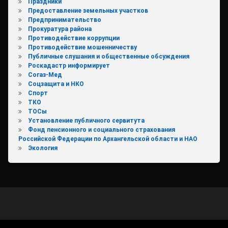
Праздники
Предоставление земельных участков
Предпринимательство
Прокуратура района
Противодействие коррупции
Противодействие мошенничеству
Публичные слушания и общественные обсуждения
Роскадастр информирует
Согаз-Мед
Соцзащита и НКО
Спорт
ТКО
ТОСы
Установление публичного сервитута
Фонд пенсионного и социального страхования
Российской Федерации по Архангельской области и НАО
Экология