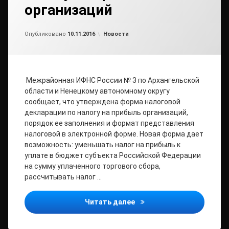
организаций
от
admin
Рубрики:
Опубликовано
10.11.2016
Новости
Межрайонная ИФНС России № 3 по Архангельской
области и Ненецкому автономному округу
сообщает, что утверждена форма налоговой
декларации по налогу на прибыль организаций,
порядок ее заполнения и формат представления
налоговой в электронной форме. Новая форма дает
возможность: уменьшать налог на прибыль к
уплате в бюджет субъекта Российской Федерации
на сумму уплаченного торгового сбора,
рассчитывать налог …
Утверждена новая форма 
Читать далее