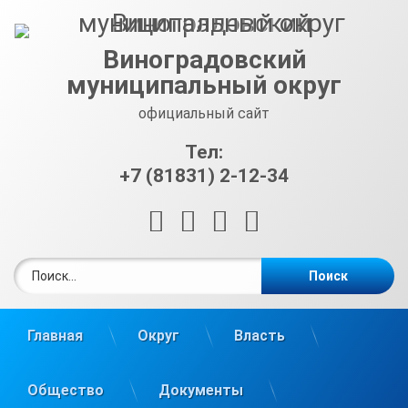
Перейти
к
содержимому
Виноградовский
муниципальный округ
официальный сайт
Тел:
+7 (81831) 2-12-34
RSS
E-mail
ВКонтакте
Telegram
Найти:
Главная
Округ
Власть
Общество
Документы