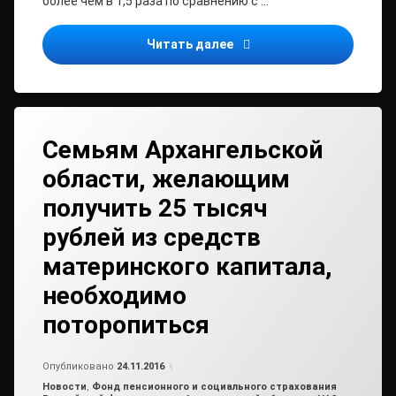
более чем в 1,5 раза по сравнению с …
С 1 января 2017 г. вступ
Читать далее
Семьям Архангельской
области, желающим
получить 25 тысяч
рублей из средств
материнского капитала,
необходимо
поторопиться
Обновлено на
от
admin2
24.11.2016
Опубликовано
24.11.2016
Рубрики:
Новости
,
Фонд пенсионного и социального страхования