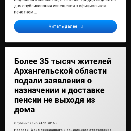
дня опубликования извещения в официальном
печатном …
Извещение о предоставл
Читать далее
Более 35 тысяч жителей
Архангельской области
подали заявления о
назначении и доставке
пенсии не выходя из
дома
от
admin2
Опубликовано
24.11.2016
Рубрики:
Новости
,
Фонд пенсионного и социального страхования