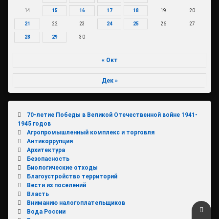
14
15
16
17
18
19
20
21
22
23
24
25
26
27
28
29
30
« Окт
Дек »
70-летие Победы в Великой Отечественной войне 1941-
1945 годов
Агропромышленный комплекс и торговля
Антикоррупция
Архитектура
Безопасность
Биологические отходы
Благоустройство территорий
Вести из поселений
Власть
Вниманию налогоплательщиков
Верн
Вода России