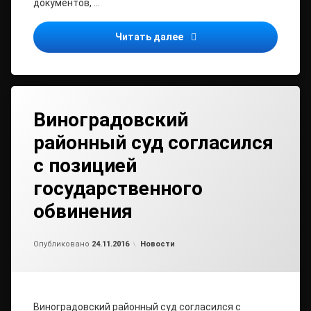
документов, …
Подписан закон о единов
Читать далее
Виноградовский
районный суд согласился
с позицией
государственного
обвинения
Обновлено на
от
admin2
24.11.2016
Рубрики:
Опубликовано
24.11.2016
Новости
Виноградовский районный суд согласился с