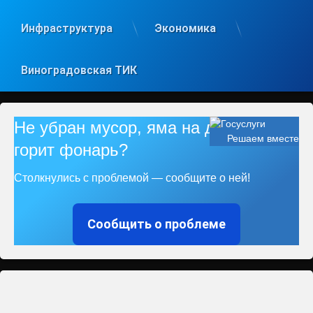
Инфраструктура
Экономика
Виноградовская ТИК
Не убран мусор, яма на дороге, не
Решаем вместе
горит фонарь?
Столкнулись с проблемой — сообщите о ней!
Сообщить о проблеме