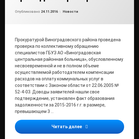
Обновлено на
от
admin2
25.11.2016
Рубрики:
Опубликовано
24.11.2016
Новости
Прокуратурой Виноградовского района проведена
проверка по коллективному обращению
специалистов ГБУЗ АО «Виноградовская
центральная районная больница», обусловленному
несвоевременной и не в полном объеме
осуществляемой работодателем компенсации
расходов на оплату коммунальных услуг в
соответствии с Законом области от 22.06.2005 №
52-4-03. Доводы заявителей нашли свое
подтверждение, установлен факт образования
задолженности за 2015-2016 г.г. в размере,
превышающем 3 …
Прокуратурой Виноградов
Читать далее