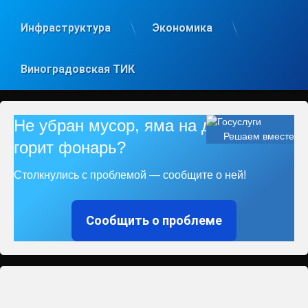
Инфраструктура
Экономика
Виноградовская ТИК
Не убран мусор, яма на дороге, не
Решаем вместе
горит фонарь?
Столкнулись с проблемой — сообщите о ней!
Сообщить о проблеме