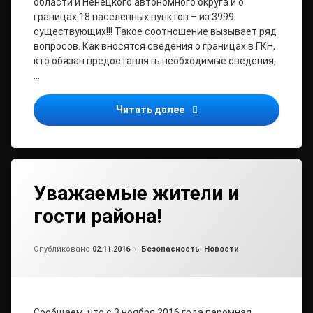
области и Ненецкого автономного округа и о
границах 18 населенных пунктов – из 3999
существующих!!! Такое соотношение вызывает ряд
вопросов. Как вносятся сведения о границах в ГКН,
кто обязан предоставлять необходимые сведения,
…
Проблемы внесения в гос
Читать далее
Уважаемые жители и
гости района!
от
admin2
Рубрики:
Опубликовано
02.11.2016
Безопасность
,
Новости
Сообщаем, что с 3 ноября 2016 года паромная