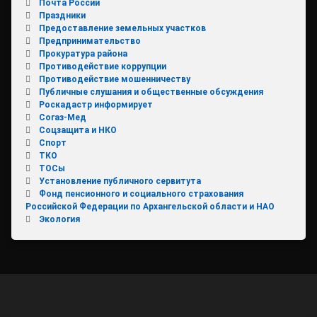
Почта России
Праздники
Предоставление земельных участков
Предпринимательство
Прокуратура района
Противодействие коррупции
Противодействие мошенничеству
Публичные слушания и общественные обсуждения
Роскадастр информирует
Согаз-Мед
Соцзащита и НКО
Спорт
ТКО
ТОСы
Установление публичного сервитута
Фонд пенсионного и социального страхования
Российской Федерации по Архангельской области и НАО
Экология