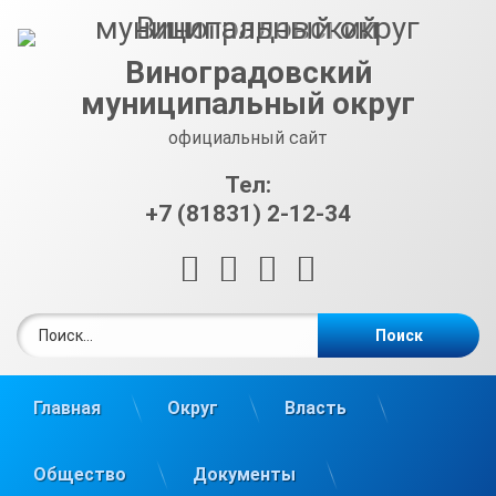
Перейти
к
содержимому
Виноградовский
муниципальный округ
официальный сайт
Тел:
+7 (81831) 2-12-34
RSS
E-mail
ВКонтакте
Telegram
Найти:
Главная
Округ
Власть
Общество
Документы