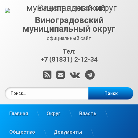
Перейти
к
содержимому
Виноградовский
муниципальный округ
официальный сайт
Тел:
+7 (81831) 2-12-34
RSS
E-mail
ВКонтакте
Telegram
Найти:
Главная
Округ
Власть
Общество
Документы