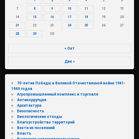
1
2
3
4
5
6
7
8
9
10
11
12
13
14
15
16
17
18
19
20
21
22
23
24
25
26
27
28
29
30
« Окт
Дек »
70-летие Победы в Великой Отечественной войне 1941-
1945 годов
Агропромышленный комплекс и торговля
Антикоррупция
Архитектура
Безопасность
Биологические отходы
Благоустройство территорий
Вести из поселений
Власть
Вниманию налогоплательщиков