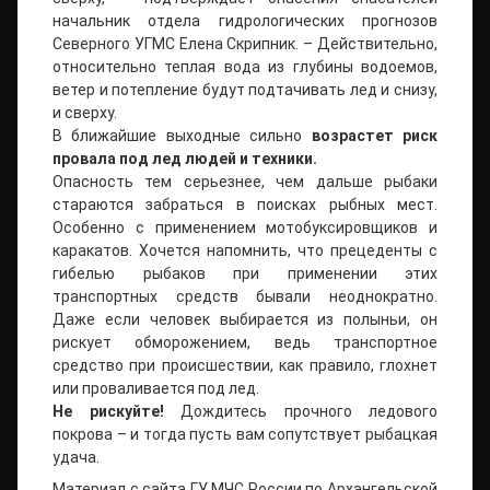
начальник отдела гидрологических прогнозов
Северного УГМС Елена Скрипник. – Действительно,
относительно теплая вода из глубины водоемов,
ветер и потепление будут подтачивать лед и снизу,
и сверху.
В ближайшие выходные сильно
возрастет риск
провала под лед людей и техники.
Опасность тем серьезнее, чем дальше рыбаки
стараются забраться в поисках рыбных мест.
Особенно с применением мотобуксировщиков и
каракатов. Хочется напомнить, что прецеденты с
гибелью рыбаков при применении этих
транспортных средств бывали неоднократно.
Даже если человек выбирается из полыньи, он
рискует обморожением, ведь транспортное
средство при происшествии, как правило, глохнет
или проваливается под лед.
Не рискуйте!
Дождитесь прочного ледового
покрова – и тогда пусть вам сопутствует рыбацкая
удача.
Материал с сайта ГУ МЧС России по Архангельской