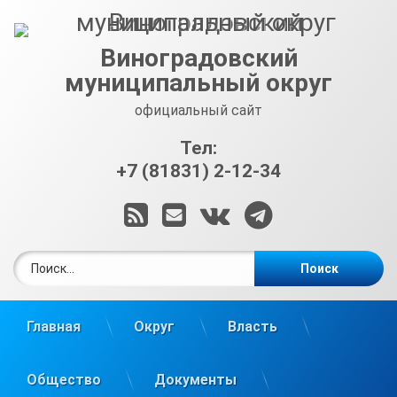
Перейти
к
содержимому
Виноградовский
муниципальный округ
официальный сайт
Тел:
+7 (81831) 2-12-34
RSS
E-mail
ВКонтакте
Telegram
Найти:
Главная
Округ
Власть
Общество
Документы