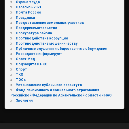
Охрана труда
Перепись 2021
Почта России
Праздники
Предоставление земельных участков
Предпринимательство
Прокуратура района
Противодействие коррупции
Противодействие мошенничеству
Публичные слушания и общественные обсуждения
Роскадастр информирует
Согаз-Мед
Соцзащита и НКО
Спорт
ТКО
ТОСы
Установление публичного сервитута
Фонд пенсионного и социального страхования
Российской Федерации по Архангельской области и НАО
Экология