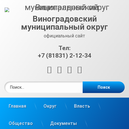
Перейти
к
содержимому
Виноградовский
муниципальный округ
официальный сайт
Тел:
+7 (81831) 2-12-34
RSS
E-mail
ВКонтакте
Telegram
Найти:
Главная
Округ
Власть
Общество
Документы