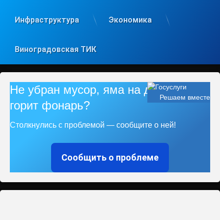
Инфраструктура
Экономика
Виноградовская ТИК
Не убран мусор, яма на дороге, не
Решаем вместе
горит фонарь?
Столкнулись с проблемой — сообщите о ней!
Сообщить о проблеме