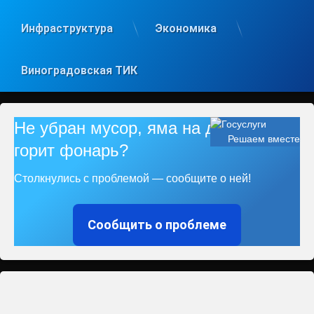
Инфраструктура
Экономика
Виноградовская ТИК
Не убран мусор, яма на дороге, не
Решаем вместе
горит фонарь?
Столкнулись с проблемой — сообщите о ней!
Сообщить о проблеме