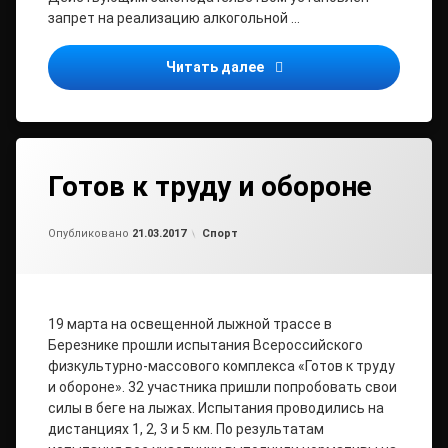
запрет на реализацию алкогольной …
Борьба прокуратуры Вино
Читать далее
Готов к труду и обороне
от
admin2
Рубрики:
Опубликовано
21.03.2017
Спорт
19 марта на освещенной лыжной трассе в
Березнике прошли испытания Всероссийского
физкультурно-массового комплекса «Готов к труду
и обороне». 32 участника пришли попробовать свои
силы в беге на лыжах. Испытания проводились на
дистанциях 1, 2, 3 и 5 км. По результатам