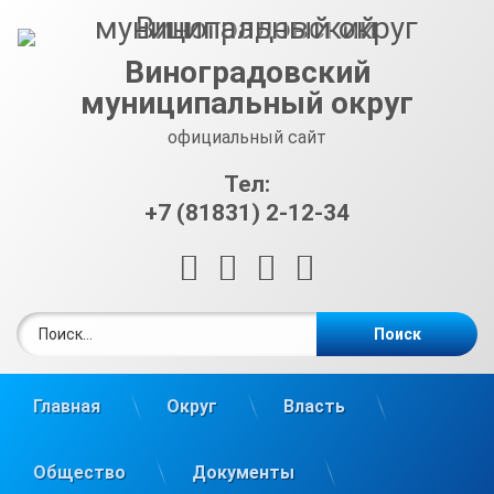
Перейти
к
содержимому
Виноградовский
муниципальный округ
официальный сайт
Тел:
+7 (81831) 2-12-34
RSS
E-mail
ВКонтакте
Telegram
Найти:
Главная
Округ
Власть
Общество
Документы