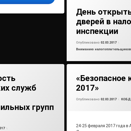
День открыт
дверей в нал
инспекции
от
ad
Опубликовано
02.03.2017
Рубрики:
Вниманию налогоплательщиков
ость
«Безопасное 
ких служб
2017»
от
ad
Рубри
Опубликовано
02.03.2017
КОБ
ильных групп
24-25 февраля 2017 года в 
от
admin2
017