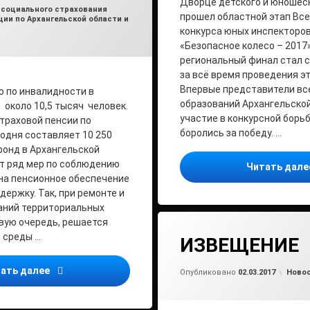
Дворце детского и юношес
 социального страхования
прошел областной этап Вс
ии по Архангельской области и
конкурса юных инспекторо
«Безопасное колесо – 2017»
региональный финал стал
за всё время проведения эт
Впервые представители вс
 по инвалидности в
образований Архангельско
 около 10,5 тысяч человек.
участие в конкурсной борьб
траховой пенсии по
боролись за победу. …
одня составляет 10 250
фонд в Архангельской
т ряд мер по соблюдению
Читать дал
на пенсионное обеспечение
держку. Так, при ремонте и
аний территориальных
рвую очередь, решается
 среды …
ИЗВЕЩЕНИЕ
Обно
от
ad
Доступность клиентских служб ПФР для маломобил
ать далее
Рубри
Опубликовано
02.03.2017
Ново