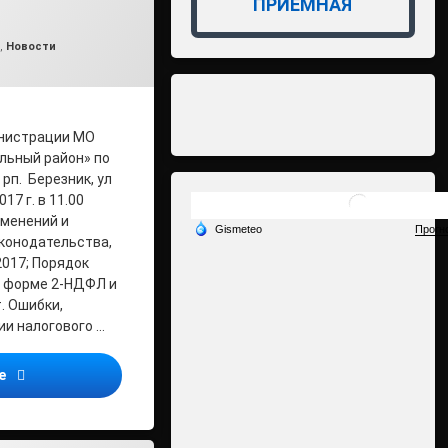
ПРИЁМНАЯ
влено на
min2
02.03.2017
,
Новости
инистрации МО
льный район» по
 рп. Березник, ул
17 г. в 11.00
зменений и
конодательства,
2017; Порядок
 форме 2-НДФЛ и
. Ошибки,
и налогового …
Налоговая инспекция приглашает всех желающих посетить 
ее
еля за нарушения требований охраны труда