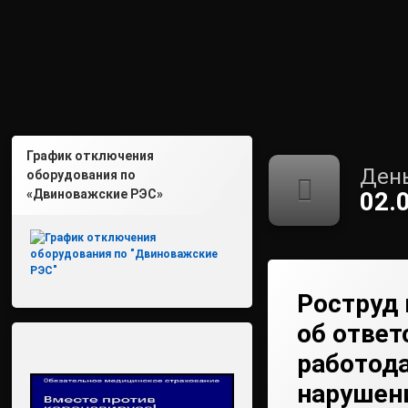
График отключения
День
оборудования по
«Двиноважские РЭС»
02.
Роструд
об ответ
работода
нарушен