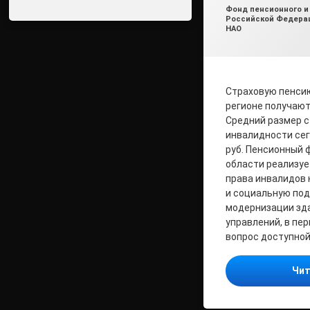
Рубрики:
Фонд пенсионного и
Российской Федерац
НАО
Страховую пенсию
регионе получают
Средний размер с
инвалидности сег
руб. Пенсионный 
области реализуе
права инвалидов 
и социальную под
модернизации зд
управлений, в пе
вопрос доступной
Чит