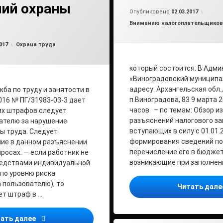
ний охраны
Обно
от
ad
Опубликовано
02.03.2017
Рубрики:
Вниманию налогоплательщиков
Обновлено на
от
admin
04.02.2019
Рубрики:
017
Охрана труда
который состоится: В Адм
«Виноградовский муниципа
адресу: Архангельская обл.,
ба по труду и занятости в
п.Виноградова, 83 9 марта 20
016 № ПГ/31983-03-3 дает
часов – по темам: Обзор и
их штрафов следует
разъяснений налогового за
ателю за нарушение
вступающих в силу с 01.01.
ы труда. Следует
формирования сведений по
ие в данном разъяснении
перечисление его в бюджет
росах: — если работник не
возникающие при заполнени
редствами индивидуальной
(по уровню риска
 пользователю), то
Читать дал
ет штраф в …
Роструд напоминает об ответственности работодат
ать далее