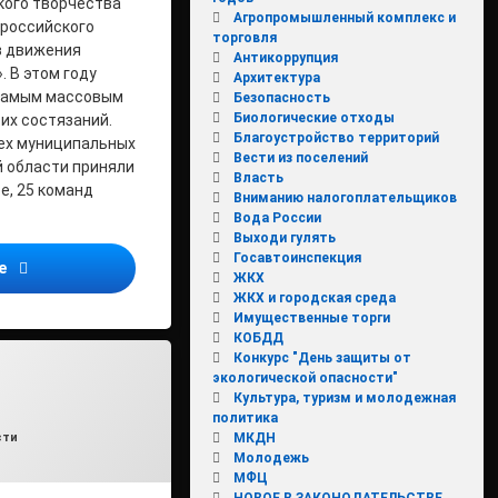
кого творчества
Агропромышленный комплекс и
ероссийского
торговля
в движения
Антикоррупция
. В этом году
Архитектура
 самым массовым
Безопасность
Биологические отходы
их состязаний.
Благоустройство территорий
ех муниципальных
Вести из поселений
й области приняли
Власть
е, 25 команд
Вниманию налогоплательщиков
Вода России
Выходи гулять
Госавтоинспекция
«Безопасное колесо — 2017»
ее
ЖКХ
ЖКХ и городская среда
Имущественные торги
КОБДД
Конкурс "День защиты от
экологической опасности"
Культура, туризм и молодежная
политика
влено на
min1
03.03.2017
ьных групп граждан
ки:
МКДН
сти
Молодежь
МФЦ
НОВОЕ В ЗАКОНОДАТЕЛЬСТВЕ