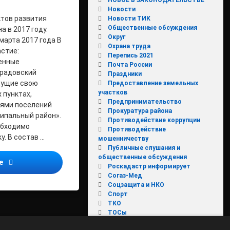
Новости
ктов развития
Новости ТИК
Общественные обсуждения
 в 2017 году.
Округ
 марта 2017 года В
Охрана труда
астие:
Перепись 2021
енные
Почта России
градовский
Праздники
дущие свою
Предоставление земельных
участков
 пунктах,
Предпринимательство
ями поселений
Прокуратура района
ипальный район».
Противодействие коррупции
обходимо
Противодействие
у. В состав …
мошенничеству
Публичные слушания и
общественные обсуждения
ИЗВЕЩЕНИЕ
ее
Роскадастр информирует
Согаз-Мед
Соцзащита и НКО
Спорт
ТКО
ТОСы
Установление публичного