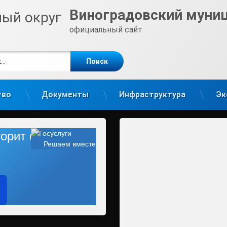
Виноградовский муни
официальный сайт
е
m
тво
Документы
Инфраструктура
Эк
 горит фонарь?
Решаем вместе