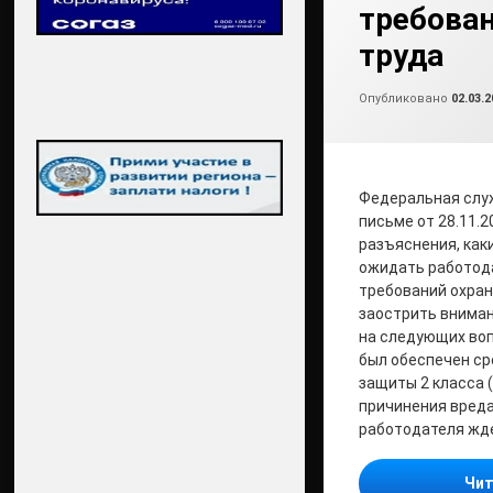
требова
труда
Опубликовано
02.03.2
Федеральная служ
письме от 28.11.2
разъяснения, как
ожидать работод
требований охран
заострить вниман
на следующих воп
был обеспечен с
защиты 2 класса 
причинения вреда
работодателя жд
Чит