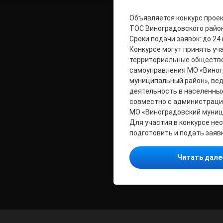
Объявляется конкурс прое
ТОС Виноградовского района
Сроки подачи заявок: до 24
Конкурсе могут принять уч
территориальные обществ
самоуправления МО «Вино
муниципальный район», ве
деятельность в населенных
совместно с администраци
МО «Виноградовский муниц
Для участия в конкурсе не
подготовить и подать заявк
Читать дал