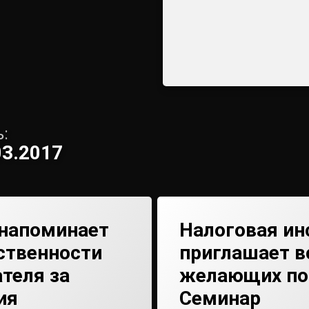
:
03.2017
 напоминает
Налоговая ин
ственности
приглашает в
теля за
желающих по
ия
Семинар