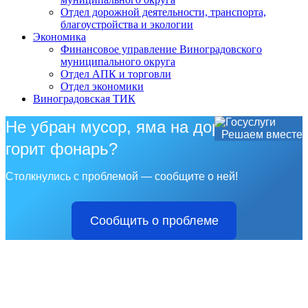
Отдел дорожной деятельности, транспорта,
благоустройства и экологии
Экономика
Финансовое управление Виноградовского
муниципального округа
Отдел АПК и торговли
Отдел экономики
Виноградовская ТИК
Не убран мусор, яма на дороге, не
Решаем вместе
горит фонарь?
Столкнулись с проблемой — сообщите о ней!
Сообщить о проблеме