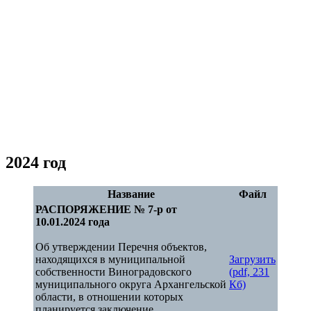
2024 год
Название
Файл
РАСПОРЯЖЕНИЕ № 7-р от
10.01.2024 года
Об утверждении Перечня объектов,
находящихся в муниципальной
Загрузить
собственности Виноградовского
(pdf, 231
муниципального округа Архангельской
Кб)
области, в отношении которых
планируется заключение