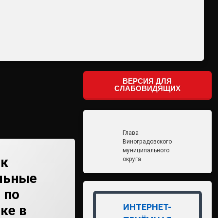
ВЕРСИЯ ДЛЯ
СЛАБОВИДЯЩИХ
Глава
Виноградовского
муниципального
ск
округа
льные
 по
ИНТЕРНЕТ-
ке в