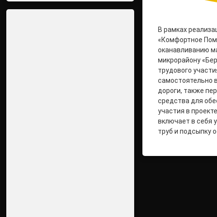
В рамках реализа
«Комфортное Пом
оканавливанию ма
микрорайону «Бер
трудового участи
самостоятельно в
дороги, также пе
средства для об
участия в проект
включает в себя 
труб и подсыпку 