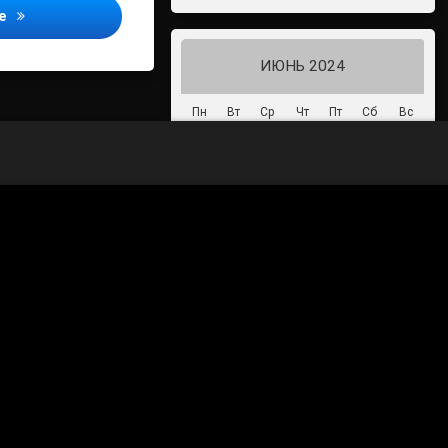
г. Архангельск прошли финальные соревнования по легкой а
ее
ИЮНЬ 2024
Пн
Вт
Ср
Чт
Пт
Сб
Вс
1
2
3
4
5
6
7
8
9
10
11
12
13
14
15
16
17
18
19
20
21
22
23
24
25
26
27
28
29
30
« Май
Июл »
70-летие Победы в Великой
Отечественной войне 1941-1945
годов