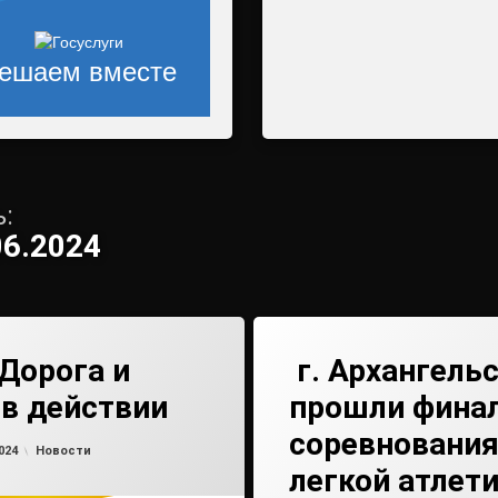
ешаем вместе
:
06.2024
Дорога и
г. Архангель
в действии
прошли фина
соревнования
Обновлено на
от
admin2
11.06.2024
Рубрики:
024
Новости
легкой атлети