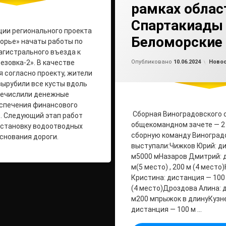
рамках облас
Спартакиады 
ции регионального проекта
Беломорские 
орье» начаты работы по
гистрального въезда к
Обно
от
ad
Рубри
езовка-2». В качестве
Опубликовано
10.06.2024
Ново
я согласно проекту, жители
ырубили все кусты вдоль
речислили денежные
еспечения финансового
Сборная Виноградовского о
е. Следующий этап работ
общекомандном зачете — 2
установку водоотводных
сборную команду Виноградо
основания дороги.
выступали:Чижков Юрий: д
м5000 мНазаров Дмитрий: 
м(5 место) , 200 м (4 мест
Кристина: дистанция — 100 
(4 место)Дроздова Алина: 
м200 мпрыжок в длинуКузн
дистанция — 100 м …