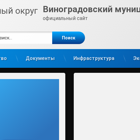
Виноградовский муни
официальный сайт
ти:
те
gram
тво
Документы
Инфраструктура
Эк