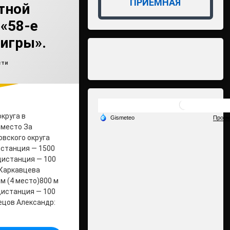
ПРИЁМНАЯ
тной
«58-е
игры».
влено на
min2
11.06.2024
ки:
сти
круга в
 место За
вского округа
истанция — 1500
дистанция — 100
о)Каркавцева
м (4 место)800 м
дистанция — 100
ецов Александр: