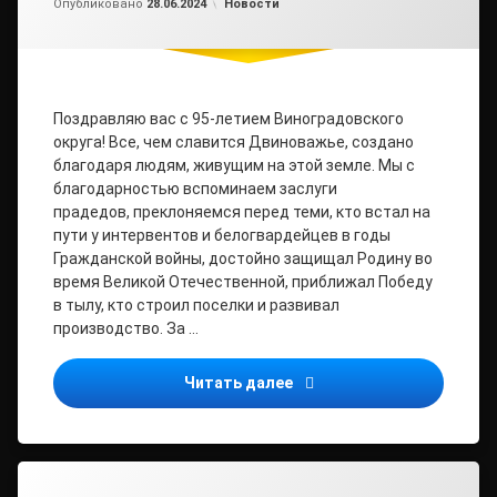
Рубрики:
Опубликовано
28.06.2024
Новости
Поздравляю вас с 95-летием Виноградовского
округа! Все, чем славится Двиноважье, создано
благодаря людям, живущим на этой земле. Мы с
благодарностью вспоминаем заслуги
прадедов, преклоняемся перед теми, кто встал на
пути у интервентов и белогвардейцев в годы
Гражданской войны, достойно защищал Родину во
время Великой Отечественной, приближал Победу
в тылу, кто строил поселки и развивал
производство. За …
Дорогие жители Двинова
Читать далее