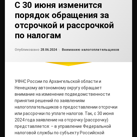
С 30 июня изменится
порядок обращения за
отсрочкой и рассрочкой
по налогам
Обновлено на
от
admin2
01.07.2024
Рубрики:
Опубликовано
28.06.2024
Вниманию налогоплательщиков
УФНС России по Архангельской области и
Ненецкому автономному округу обращает
внимание на изменение подведомственности
принятия решений по заявлениям
налогоплательщиков о предоставлении отсрочки
или рассрочки по уплате налогов. Так, с 30 июня
2024 года заявление на отсрочку (рассрочку)
представляется: – в управление Федеральной
налоговой службы по субъекту Российской