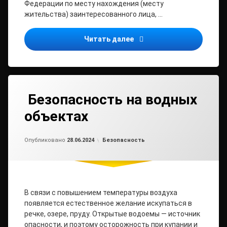
Федерации по месту нахождения (месту
жительства) заинтересованного лица, …
С 30 июня изменится пор
Читать далее
Безопасность на водных
объектах
Обновлено на
от
admin2
01.07.2024
Рубрики:
Опубликовано
28.06.2024
Безопасность
В связи с повышением температуры воздуха
появляется естественное желание искупаться в
речке, озере, пруду. Открытые водоемы — источник
опасности, и поэтому осторожность при купании и