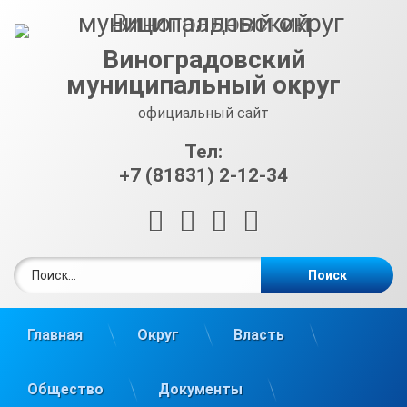
Перейти
к
содержимому
Виноградовский
муниципальный округ
официальный сайт
Тел:
+7 (81831) 2-12-34
RSS
E-mail
ВКонтакте
Telegram
Найти:
Главная
Округ
Власть
Общество
Документы