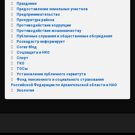
Праздники
Предоставление земельных участков
Предпринимательство
Прокуратура района
Противодействие коррупции
Противодействие мошенничеству
Публичные слушания и общественные обсуждения
Роскадастр информирует
Согаз-Мед
Соцзащита и НКО
Спорт
ТКО
ТОСы
Установление публичного сервитута
Фонд пенсионного и социального страхования
Российской Федерации по Архангельской области и НАО
Экология