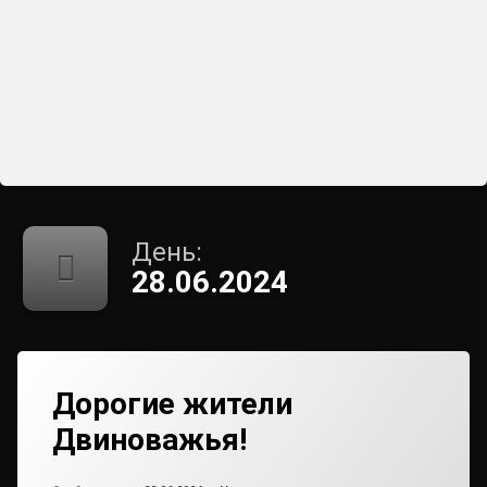
День:
28.06.2024
Дорогие жители
Двиноважья!
Обновлено на
от
admin2
28.06.2024