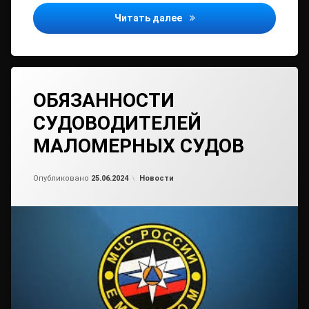
Календарь ЕНС: уведомле
Читать далее
ОБЯЗАННОСТИ
СУДОВОДИТЕЛЕЙ
МАЛОМЕРНЫХ СУДОВ
Обновлено на
от
admin2
25.06.2024
Рубрики:
Опубликовано
25.06.2024
Новости