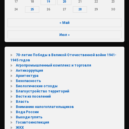
17
18
19
20
21
22
23
24
25
26
27
28
29
30
« Май
Июл »
70-летие Победы в Великой Отечественной войне 1941-
1945 годов
Агропромышленный комплекс и торговля
Антикоррупция
Архитектура
Безопасность
Биологические отходы
Благоустройство территорий
Вести из поселений
Власть
Вниманию налогоплательщиков
Вода России
Выходи гулять
Госавтоинспекция
ЖКХ