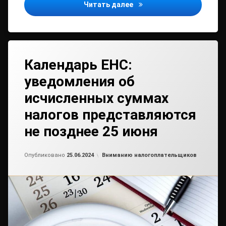
До 1 августа работодате
Читать далее
Календарь ЕНС:
уведомления об
исчисленных суммах
налогов представляются
не позднее 25 июня
Обновлено на
от
admin2
25.06.2024
Рубрики:
Опубликовано
25.06.2024
Вниманию налогоплательщиков