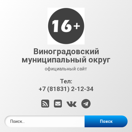
Перейти
к
содержимому
Виноградовский
муниципальный округ
официальный сайт
Тел:
+7 (81831) 2-12-34
RSS
E-mail
ВКонтакте
Telegram
Найти: