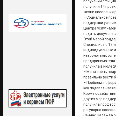
получении официа
получили 14 проек
жизни населения р
– Социальное пре
поддержки уязвимы
Центра услуг «Мо
подать документы
Этой мерой подде
Специалист с 17-
индивидуальные и
неврологами, ост
предпринимателя 
получила в июле 2
– Меня очень под
правильно вести б
– Проблем в офор
как подавать заяв
Кроме содействия
других мер подде
получила професс
регулярно посеща
Сейчас Надежда ре