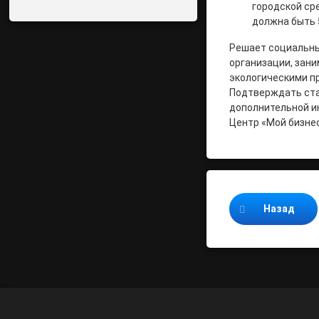
городской ср
должна быть 
Решает социальны
организации, зан
экологическими пр
Подтверждать ста
дополнительной и
Центр «Мой бизнес
Продолжайте ч
Назад