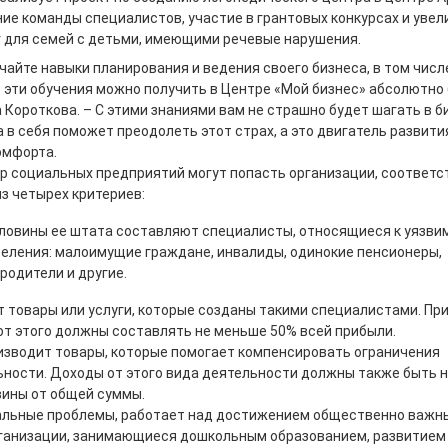
ие команды специалистов, участие в грантовых конкурсах и увел
г для семей с детьми, имеющими речевые нарушения.
чайте навыки планирования и ведения своего бизнеса, в том чис
 эти обучения можно получить в Центре «Мой бизнес» абсолютно 
Короткова. – С этими знаниями вам не страшно будет шагать в б
 в себя поможет преодолеть этот страх, а это двигатель развити
омфорта.
тр социальных предприятий могут попасть организации, соответс
з четырех критериев:
ловины ее штата составляют специалисты, относящиеся к уязви
селения: малоимущие граждане, инвалиды, одинокие пенсионеры,
родители и другие.
т товары или услуги, которые созданы такими специалистами. Пр
от этого должны составлять не меньше 50% всей прибыли.
изводит товары, которые помогает компенсировать ограничения
ности. Доходы от этого вида деятельности должны также быть 
ины от общей суммы.
льные проблемы, работает над достижением общественно важн
рганизации, занимающиеся дошкольным образованием, развитием