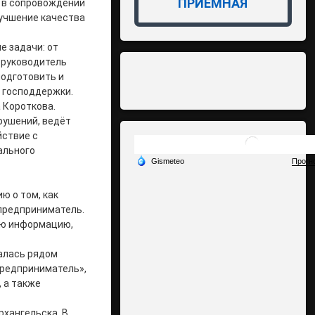
ПРИЁМНАЯ
у в сопровождении
лучшение качества
 задачи: от
 руководитель
подготовить и
 господдержки.
 Короткова.
рушений, ведёт
йствие с
ального
ю о том, как
 предприниматель.
аю информацию,
алась рядом
предприниматель»,
 а также
рхангельска. В