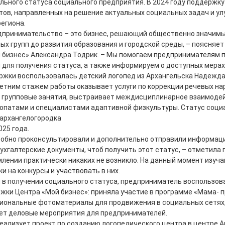
льного статуса социального предприятия. В 2024 году поддержк
тов, направленных на решение актуальных социальных задач и у
егиона.
дпринимательство – это бизнес, решающий общественно значимые
х групп до развития образования и городской среды, – поясняет
й бизнес» Александра Тодрик. – Мы помогаем предпринимателям 
 для получения статуса, а также информируем о доступных мерах
ржки воспользовалась детский логопед из Архангельска Надежда
летним стажем работы оказывает услуги по коррекции речевых на
 групповые занятия, выстраивает междисциплинарное взаимоде
еопатами и специалистами адаптивной физкультуры. Статус соци
архангелогородка
025 года.
робно проконсультировали и дополнительно отправили информаци
ухгалтерские документы, чтоб получить этот статус, – отметила
млении практически никаких не возникло. На данный момент изуч
ки на конкурсы и участвовать в них.
 в получении социального статуса, предприниматель воспользов
ржки Центра «Мой бизнес»: приняла участие в программе «Мама- 
иональные фотоматериалы для продвижения в социальных сетях,
ет деловые мероприятия для предпринимателей.
ализует проект по созданию логопедического центра в центре А