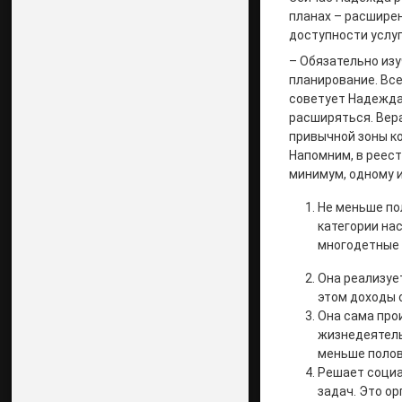
планах – расширен
доступности услу
– Обязательно изу
планирование. Все
советует Надежда 
расширяться. Вера
привычной зоны к
Напомним, в реес
минимум, одному и
Не меньше по
категории на
многодетные 
Она реализуе
этом доходы 
Она сама про
жизнедеятель
меньше полов
Решает социа
задач. Это о