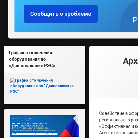
Сообщить о проблеме
Р
График отключения
Арх
оборудования по
«Двиноважские РЭС»
Содействие в офо
регионального раз
«Эффективная и к
Агентство регион