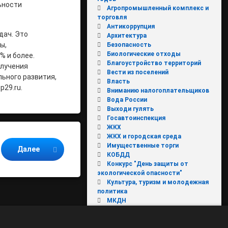
ьности
Агропромышленный комплекс и
торговля
Антикоррупция
дач. Это
Архитектура
ы,
Безопасность
Биологические отходы
% и более.
Благоустройство территорий
олучения
Вести из поселений
ьного развития,
Власть
p29.ru.
Вниманию налогоплательщиков
Вода России
Выходи гулять
Госавтоинспекция
ЖКХ
ЖКХ и городская среда
Имущественные торги
Далее
КОБДД
Конкурс "День защиты от
экологической опасности"
Культура, туризм и молодежная
политика
МКДН
Молодежь
МФЦ
НОВОЕ В ЗАКОНОДАТЕЛЬСТВЕ