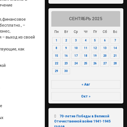
ичение
СЕНТЯБРЬ 2025
ле,финансовое
бесплатно., –
изнес,
Пн
Вт
Ср
Чт
Пт
Сб
Вс
я – выход из своей
1
2
3
4
5
6
7
8
9
10
11
12
13
14
твующие, как
15
16
17
18
19
20
21
22
23
24
25
26
27
28
мой
29
30
« Авг
и
Окт »
не
70-летие Победы в Великой
ых
Отечественной войне 1941-1945
годов